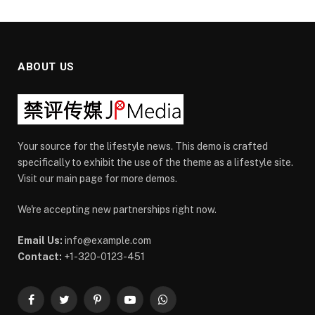
ABOUT US
Your source for the lifestyle news. This demo is crafted
specifically to exhibit the use of the theme as a lifestyle site.
Visit our main page for more demos.
We're accepting new partnerships right now.
Email Us:
info@example.com
Contact:
+1-320-0123-451
Facebook
Twitter
Pinterest
YouTube
WhatsApp