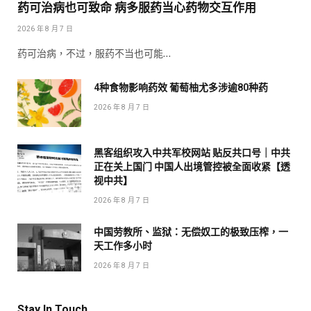
药可治病也可致命 病多服药当心药物交互作用
2026 年 8 月 7 日
药可治病，不过，服药不当也可能…
4种食物影响药效 葡萄柚尤多涉逾80种药
2026 年 8 月 7 日
黑客组织攻入中共军校网站 贴反共口号｜中共
正在关上国门 中国人出境管控被全面收紧【透
视中共】
2026 年 8 月 7 日
中国劳教所、监狱：无偿奴工的极致压榨，一
天工作多小时
2026 年 8 月 7 日
Stay In Touch