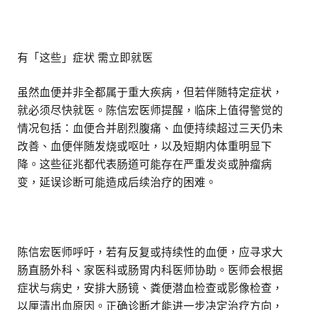
有「这些」症状 需立即就医
虽然血便并非全都属于重大疾病，但若伴随特定症状，
就必须尽快就医。陈信宏医师提醒，临床上值得警觉的
情况包括：血便合并剧烈腹痛、血便持续超过三天仍未
改善、血便伴随发烧或呕吐，以及短期内体重明显下
降。这些征兆都代表肠道可能存在严重发炎或肿瘤病
变，延误诊断可能造成后续治疗的困难。
陈信宏医师呼吁，若有反复或持续性的血便，应寻求大
肠直肠外科、家医科或肠胃内科医师协助。医师会根据
症状与病史，安排大肠镜、粪便潜血检查或影像检查，
以厘清出血原因。正确诊断才能进一步决定治疗方向，