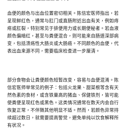
血便的颜色与出血位置密切相关。陈信宏医师指出，若
呈现鲜红色，通常与肛门或直肠附近出血有关，例如痔
疮或肛裂，特别常见于排便用力或长期便秘者。若血液
颜色偏暗红，甚至与粪便混合，则可能来自肠道深部病
变，包括溃疡性大肠炎或大肠癌。不同颜色的血便，代
表出血来源不同，需要临床检查进一步厘清。
部分食物会让粪便颜色短暂改变，容易与血便混淆。陈
信宏医师举常见的例子：包括火龙果、甜菜根等含有天
然色素的食材，或含铁量高的猪血、保健铁剂，皆可能
使粪便呈现红色或黑色。这类情况通常在数天内会自行
恢复正常，不伴随其他明显不适。然而，若颜色异常持
续超过数日，就需要提高警觉，避免单纯以饮食解释所
有状况。