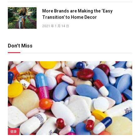
More Brands are Making the ‘Easy
Transition’ to Home Decor
2021 年 1 月 14 日
Don't Miss
健康