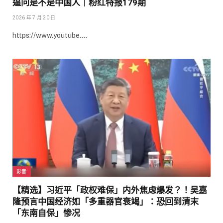
逼问是不是中国人｜粉红特报179期
2026 年 7 月 20 日
https://www.youtube.…
影音
【精选】习近平「政权难保」内外焦虑爆发？！吴嘉
隆预言中国经济如「多重器官衰竭」：恐回到清末
「东南自保」惨况