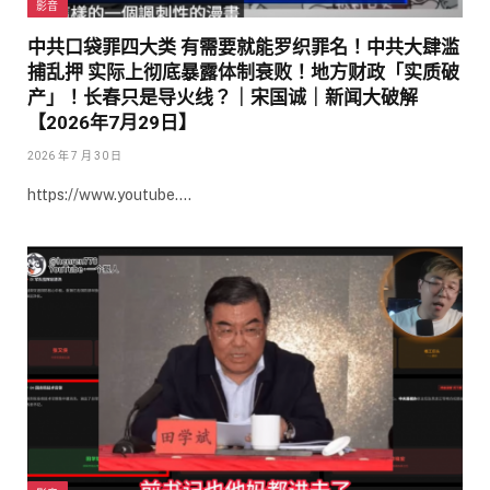
影音
中共口袋罪四大类 有需要就能罗织罪名！中共大肆滥
捕乱押 实际上彻底暴露体制衰败！地方财政「实质破
产」！长春只是导火线？｜宋国诚｜新闻大破解
【2026年7月29日】
2026 年 7 月 30 日
https://www.youtube.…