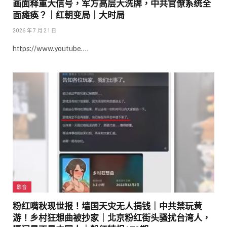
画面释重大信号，军方高层大洗牌，中共官僚系统全
面瘫痪？｜红朝变局｜大时局
2026 年 7 月 21 日
https://www.youtube.…
影音
粉红嘴秋现世报！墙国天灾无人捐钱｜中共禁玩黄
游！乡村狂想曲被抄家｜北京粉红街头骚扰台湾人，