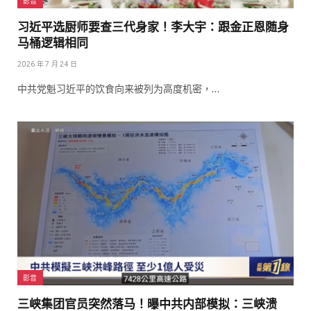
影音
习近平选厨师要查三代身家！李大宇：跟金正恩随身
马桶逻辑相同
2026 年 7 月 24 日
中共党魁习近平的饮食向来被列为高度机密，…
影音
三峡集团官员突然落马！曝中共内部模拟：三峡溃