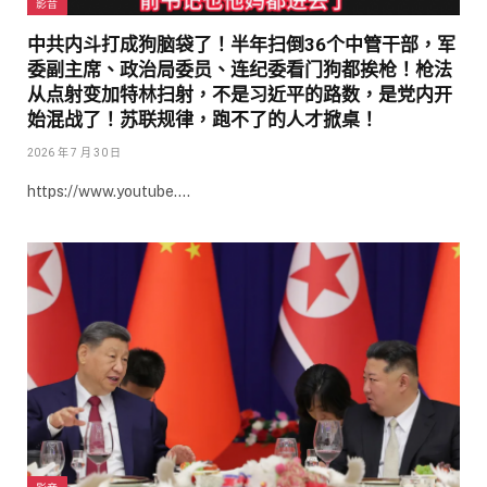
影音
中共内斗打成狗脑袋了！半年扫倒36个中管干部，军
委副主席、政治局委员、连纪委看门狗都挨枪！枪法
从点射变加特林扫射，不是习近平的路数，是党内开
始混战了！苏联规律，跑不了的人才掀桌！
2026 年 7 月 30 日
https://www.youtube.…