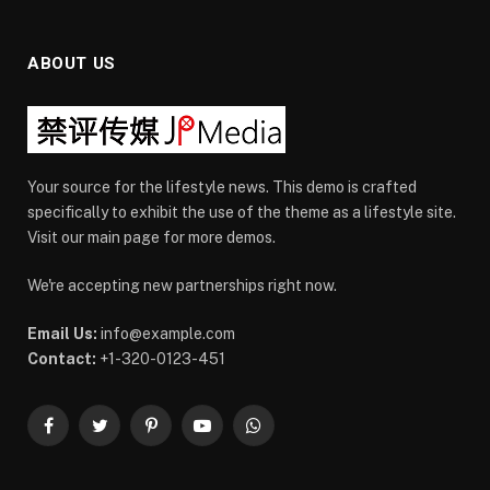
ABOUT US
Your source for the lifestyle news. This demo is crafted
specifically to exhibit the use of the theme as a lifestyle site.
Visit our main page for more demos.
We're accepting new partnerships right now.
Email Us:
info@example.com
Contact:
+1-320-0123-451
Facebook
Twitter
Pinterest
YouTube
WhatsApp