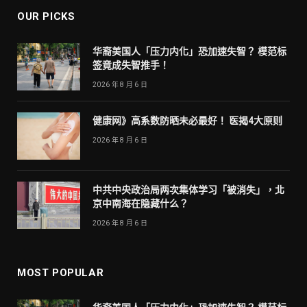
OUR PICKS
华裔美国人「压力内化」恐加速失智？ 模范标
签竟成失智推手！
2026 年 8 月 6 日
健康网》高系数防晒未必最好！ 医揭4大原则
2026 年 8 月 6 日
中共中央政治局两次集体学习「被消失」，北
京中南海在隐藏什么？
2026 年 8 月 6 日
MOST POPULAR