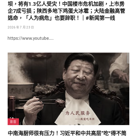
坝，将有1.3亿人受灾！中国楼市危机加剧，上市房
企7成亏损；陕西多地下鸡蛋大冰雹；大陆金融高管
逃命，「人为病危」也要辞职！｜#新闻第一线
2026 年 7 月 23 日
https://www.youtube.…
影音
中南海厨师很有压力！习近平和中共高层“吃”得不简