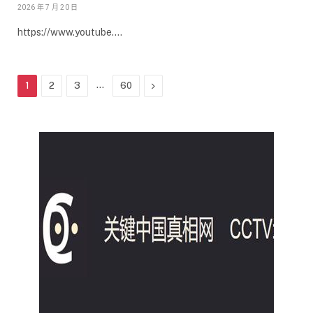
2026 年 7 月 20 日
https://www.youtube.…
...
Next
1
2
3
60