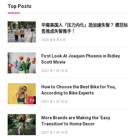
Top Posts
华裔美国人「压力内化」恐加速失智？ 模范标
签竟成失智推手！
2026 年 8 月 6 日
First Look At Joaquin Phoenix in Ridley
Scott Movie
2021 年 1 月 14 日
How to Choose the Best Bike for You,
According to Bike Experts
7.2
2021 年 1 月 14 日
More Brands are Making the ‘Easy
Transition’ to Home Decor
2021 年 1 月 14 日