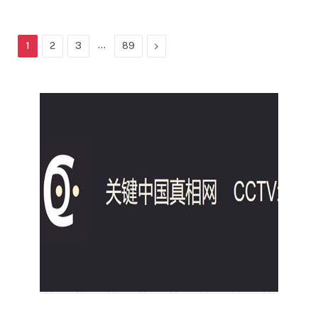
...
Next
1
2
3
89