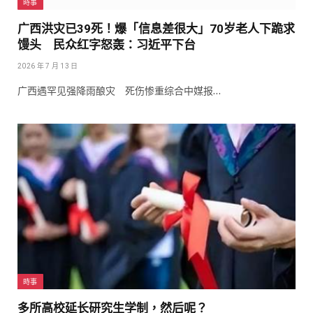
時事
广西洪灾已39死！爆「信息差很大」70岁老人下跪求
馒头 民众红字怒轰：习近平下台
2026 年 7 月 13 日
广西遇罕见强降雨酿灾 死伤惨重综合中媒报…
時事
多所高校延长研究生学制，然后呢？