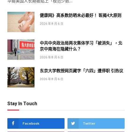
华裔美国人长期被贴上「模范少数…
健康网》高系数防晒未必最好！ 医揭4大原则
2026 年 8 月 6 日
中共中央政治局两次集体学习「被消失」，北
京中南海在隐藏什么？
2026 年 8 月 6 日
东京大学教授网页藏字「六四」遭停职 引热议
2026 年 8 月 6 日
Stay In Touch
Facebook
Twitter