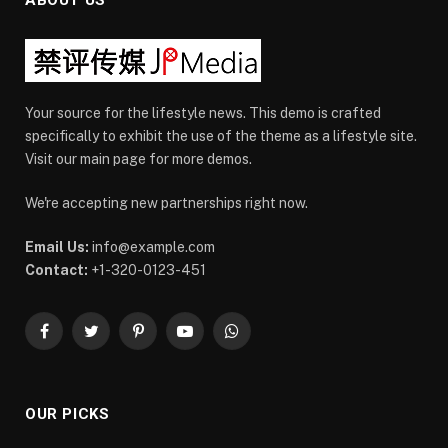
Your source for the lifestyle news. This demo is crafted
specifically to exhibit the use of the theme as a lifestyle site.
Visit our main page for more demos.
We're accepting new partnerships right now.
Email Us:
info@example.com
Contact:
+1-320-0123-451
Facebook
Twitter
Pinterest
YouTube
WhatsApp
OUR PICKS