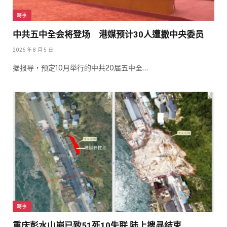
時事
中共五中全会将登场 港媒预计30人遭撤中央委员
2026 年 8 月 5 日
据报导，预定10月举行的中共20届五中全…
時事
重庆彭水山崩已致51死10失联 陆上搜寻结束