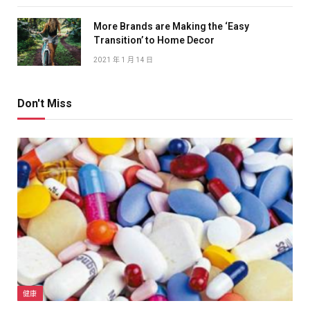
More Brands are Making the ‘Easy
Transition’ to Home Decor
2021 年 1 月 14 日
Don't Miss
健康