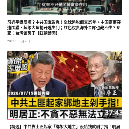
习近平遭反噬？中共国库告急！全球追税倒查25年，中国富豪突
遭围猎、超级大鱼抢开逃生门；红色权贵海外金库也藏不住？专
家：台湾该醒了【红朝禁闻】
2026 年 8 月 7 日
【精选】中共靠土匪起家「绑架大地主」没给钱就剁手指！明居