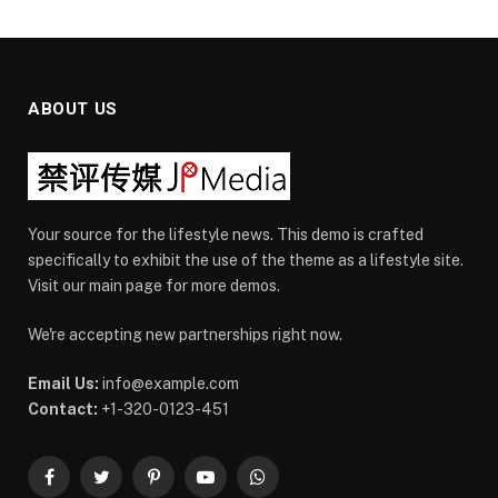
ABOUT US
Your source for the lifestyle news. This demo is crafted
specifically to exhibit the use of the theme as a lifestyle site.
Visit our main page for more demos.
We're accepting new partnerships right now.
Email Us:
info@example.com
Contact:
+1-320-0123-451
Facebook
Twitter
Pinterest
YouTube
WhatsApp