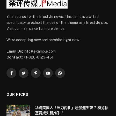
Your source for the lifestyle news. This demo is crafted
specifically to exhibit the use of the theme as a lifestyle site.
Visit our main page for more demos.
We're accepting new partnerships right now.
Email Us:
info@example.com
Contact:
+1-320-0123-451
Facebook
Twitter
Pinterest
YouTube
WhatsApp
OUR PICKS
华裔美国人「压力内化」恐加速失智？ 模范标
签竟成失智推手！