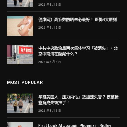
2026 年 8 月 6 日
健康网》高系数防晒未必最好！ 医揭4大原则
2026 年 8 月 6 日
中共中央政治局两次集体学习「被消失」，北
京中南海在隐藏什么？
2026 年 8 月 6 日
MOST POPULAR
华裔美国人「压力内化」恐加速失智？ 模范标
签竟成失智推手！
2026 年 8 月 6 日
First Look At Joaquin Phoenix in Ridley