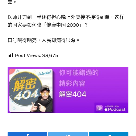
去。
医师开刀到一半还得担心晚上外卖接不接得到单，这样
的国家要如何谈「健康中国 2030」？
口号喊得响亮，人民却病得很深。
Post Views:
38,675