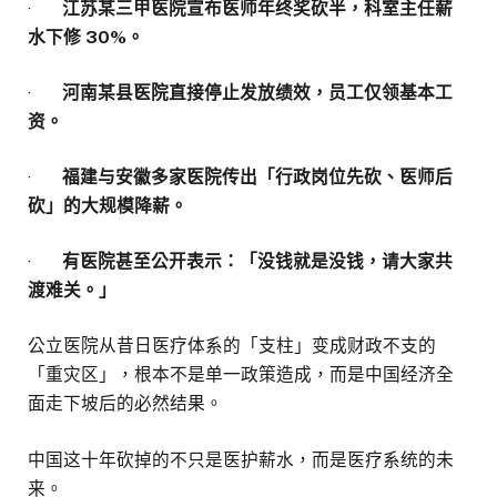
·
江苏某三甲医院宣布医师年终奖砍半，科室主任薪
水下修 30%。
·
河南某县医院直接停止发放绩效，员工仅领基本工
资。
·
福建与安徽多家医院传出「行政岗位先砍、医师后
砍」的大规模降薪。
·
有医院甚至公开表示：「没钱就是没钱，请大家共
渡难关。」
公立医院从昔日医疗体系的「支柱」变成财政不支的
「重灾区」，根本不是单一政策造成，而是中国经济全
面走下坡后的必然结果。
中国这十年砍掉的不只是医护薪水，而是医疗系统的未
来。