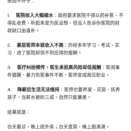
原因不外乎：
1.
医院收入大幅缩水
：政府要求医院不得以药补医、不
得乱收费，听起来是为民设想，但没人告诉你医院的财
政缺口由谁补。
2.
基层医师本就收入不高
：历经多年学习、考试、实
习，进了医院却领不到应得的报酬。
3.
医疗纠纷频传，医生承担高风险却低报酬
：医闹事
件猖獗、暴力伤医事件不断，医师变成高压职业。
4.
降薪后生活无法维持
：医师也要养家、买房、抚养
孩子，当薪水被砍三成，自然只能兼差。
结果就是：
白天看诊，晚上送外卖；白天查房，晚上跑滴滴。