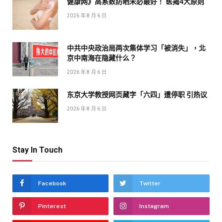
健康网》高系数防晒未必最好！ 医揭4大原则
2026 年 8 月 6 日
中共中央政治局两次集体学习「被消失」，北
京中南海在隐藏什么？
2026 年 8 月 6 日
东京大学教授网页藏字「六四」遭停职 引热议
2026 年 8 月 6 日
Stay In Touch
Facebook
Twitter
Pinterest
Instagram