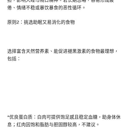
担，影响入睡与隔日精神。若长期忽略，容易形成疲
倦、情绪不稳或暴饮暴食的恶性循环。
原则2：挑选助眠又易消化的食物
选择富含天然营养素、能促进褪黑激素的食物最理想，
包括：
*优良蛋白质：白肉可提供饱足感且稳定血糖，助身体休
息；红肉因饱和脂肪与胆固醇较高，不建议。