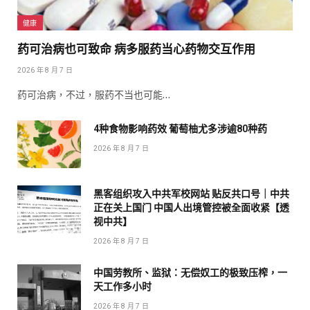
健康
药可治病也可致命 病多服药当心药物交互作用
2026 年 8 月 7 日
药可治病，不过，服药不当也可能…
4种食物影响药效 葡萄柚尤多涉逾80种药
2026 年 8 月 7 日
黑客组织攻入中共军校网站 贴反共口号｜中共
正在关上国门 中国人出境管控被全面收紧【透
视中共】
2026 年 8 月 7 日
中国劳教所、监狱：无偿奴工的极致压榨，一
天工作多小时
2026 年 8 月 7 日