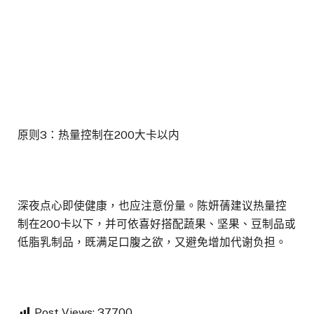
原则3：热量控制在200大卡以内
深夜点心即使健康，也应注意份量。陈妍蒨建议热量控
制在200卡以下，并可依喜好搭配蔬果、坚果、豆制品或
低脂乳制品，既满足口腹之欲，又避免增加代谢负担。
Post Views:
37,700