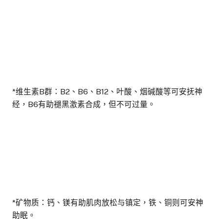
*维生素B群：B2、B6、B12、叶酸、烟碱酸等可安抚神
经，B6有助褪黑激素合成，但不可过量。
*矿物质：钙、镁有助肌肉放松与镇定，铁、铜则可安神
助眠。