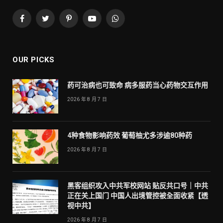
Facebook
Twitter
Pinterest
YouTube
WhatsApp
OUR PICKS
药可治病也可致命 病多服药当心药物交互作用
2026 年 8 月 7 日
4种食物影响药效 葡萄柚尤多涉逾80种药
2026 年 8 月 7 日
黑客组织攻入中共军校网站 贴反共口号｜中共
正在关上国门 中国人出境管控被全面收紧【透
视中共】
2026 年 8 月 7 日