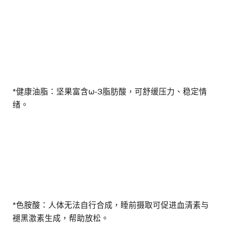
*健康油脂：坚果富含ω-3脂肪酸，可舒缓压力、稳定情
绪。
*色胺酸：人体无法自行合成，睡前摄取可促进血清素与
褪黑激素生成，帮助放松。