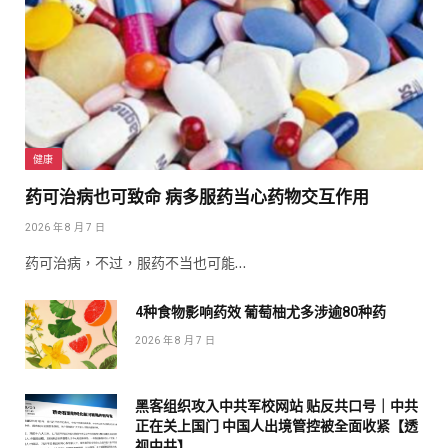
健康
药可治病也可致命 病多服药当心药物交互作用
2026 年 8 月 7 日
药可治病，不过，服药不当也可能…
4种食物影响药效 葡萄柚尤多涉逾80种药
2026 年 8 月 7 日
黑客组织攻入中共军校网站 贴反共口号｜中共
正在关上国门 中国人出境管控被全面收紧【透
视中共】