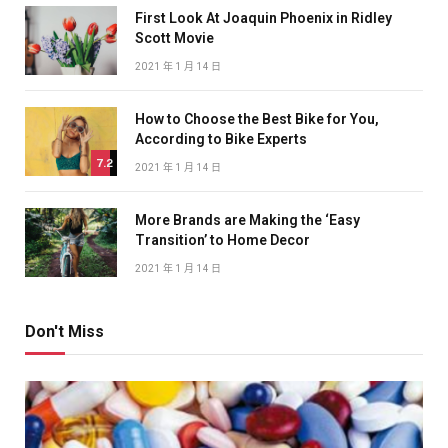
First Look At Joaquin Phoenix in Ridley
Scott Movie
2021 年 1 月 14 日
How to Choose the Best Bike for You,
According to Bike Experts
7.2
2021 年 1 月 14 日
More Brands are Making the ‘Easy
Transition’ to Home Decor
2021 年 1 月 14 日
Don't Miss