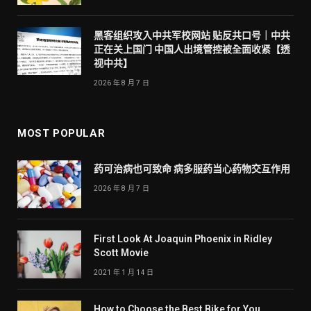
黑客组织攻入中共军校网站 贴反共口号｜中共
正在关上国门 中国人出境管控被全面收紧【透
视中共】
2026 年 8 月 7 日
MOST POPULAR
药可治病也可致命 病多服药当心药物交互作用
2026 年 8 月 7 日
First Look At Joaquin Phoenix in Ridley
Scott Movie
2021 年 1 月 14 日
How to Choose the Best Bike for You,