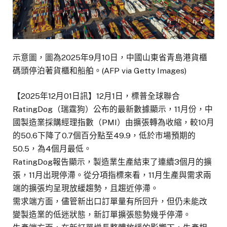
示意圖，圖為2025年9月10日，中國山東省青島港貨櫃
碼頭停泊著貨櫃和船舶。(AFP via Getty Images)
【2025年12月01日訊】12月1日，標普全球聯合
RatingDog（瑞霆狗）公布的最新數據顯示，11月份，中
國製造業採購經理指數（PMI）由擴張轉為收縮，較10月
的50.6下降了0.7個百分點至49.9，低於市場預期的
50.5，為4個月最低。
RatingDog報告顯示，製造業生產結束了連續3個月的擴
張，11月出現停滯。從分項指標來看，11月生產與需求兩
端的擴張均呈現放緩趨勢，且趨近停滯。
需求端方面，儘管新出口訂單量有所回升，但仍未能改
變製造業的低迷狀態，新訂單擴張態勢幾乎停滯。