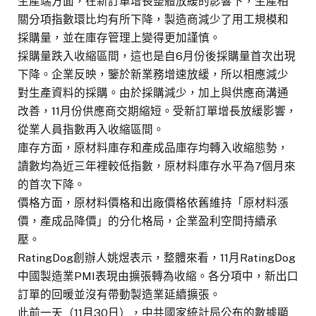
生產端方面，在新訂單增長整體放緩的影響下，生產相
關分項指數環比均有所下降，製造商減少了用工規模和
採購量，並在庫存管理上變得更加謹慎。
採購量跌入收縮區間，這也是自6月份後採購量首次出現
下降。企業反映，鑒於新業務增速放緩，所以相應減少
對生產資料的採購。由於採購減少，加上與供應商溝通
改善，11月份供應商交期縮短。受新訂單增長放緩影響，
從業人員指數再入收縮區間。
庫存方面，原材料庫存和產成品庫存均轉入收縮態勢，
讀數均為近三年裡較低指數，原材料庫存水平為7個月來
的首次下降。
價格方面，原材料價格和出廠價格依舊維持「原材料漲
價，產成品降價」的分化格局，企業盈利空間持續承
壓。
RatingDog創辦人姚煜表示，整體來看，11月RatingDog
中國製造業PMI表現由擴張轉為收縮。各分項中，新出口
訂單的回暖並沒有帶動製造業延續擴張。
此前一天（11月30日），中共國家統計局公布的數據顯