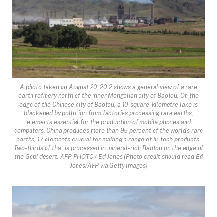
A photo taken on August 20, 2012 shows a general view of a rare
earth refinery north of the inner Mongolian city of Baotou. On the
edge of the Chinese city of Baotou, a 10-square-kilometre lake is
blackened by pollution from factories processing rare earths,
elements essential for the production of mobile phones and
computers. China produces more than 95 percent of the world's rare
earths, 17 elements crucial for making a range of hi-tech products.
Two-thirds of that is processed in mineral-rich Baotou on the edge of
the Gobi desert. AFP PHOTO / Ed Jones (Photo credit should read Ed
Jones/AFP via Getty Images)