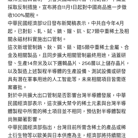
採取反制措施，宣布將自11月1日起對中國商品進一步徵
收100%關稅。
中華民國經濟部12日發布新聞稿表示，中共自今年4月
起，已對釤、釓、鋱、鏑、鎦、鈧、釔7類中重稀土及相
關永磁材料實施出口管制。
這次新增管制銪、鈥、鉺、銩、鐿5類中重稀土金屬、合
金及相關製品，且同步擴大相關管制最終用途，涵蓋研
發、生產14奈米及以下邏輯晶片、256層以上儲存晶片，
以及製造上述製程半導體的生產設備、測試設備或研發
具有潛在軍事用途的人工智能等，未來相關項目皆需逐
案審批。
對於中共擴大出口管制是否影響台灣半導體發展，中華
民國經濟部表示，這次擴大禁令的稀土元素與台灣半導
體製程中所需的稀土項目並不相同，預估對半導體製程
尚無顯著影響。
中華民國經濟部指出，台灣目前所需含稀土的產品或稀
土衍生物等以歐美與日本供應為主，經濟部將持續關注