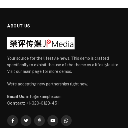
ABOUT US
Your source for the lifestyle news. This demo is crafted
specifically to exhibit the use of the theme as a lifestyle site.
Visit our main page for more demos.
We're accepting new partnerships right now.
Email Us:
info@example.com
Contact:
+1-320-0123-451
Facebook
Twitter
Pinterest
YouTube
WhatsApp