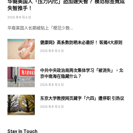
华裔美国人「压力内化」恐加速失智？ 模范标签竟成
失智推手！
2026 年 8 月 6 日
华裔美国人长期被贴上「模范少数…
健康网》高系数防晒未必最好！ 医揭4大原则
2026 年 8 月 6 日
中共中央政治局两次集体学习「被消失」，北
京中南海在隐藏什么？
2026 年 8 月 6 日
东京大学教授网页藏字「六四」遭停职 引热议
2026 年 8 月 6 日
Stay In Touch