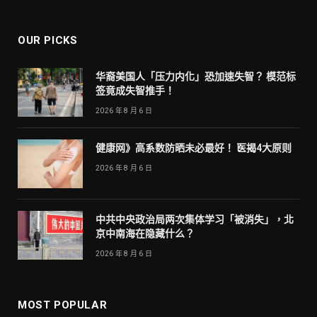
OUR PICKS
华裔美国人「压力内化」恐加速失智？ 模范标
签竟成失智推手！
2026 年 8 月 6 日
健康网》高系数防晒未必最好！ 医揭4大原则
2026 年 8 月 6 日
中共中央政治局两次集体学习「被消失」，北
京中南海在隐藏什么？
2026 年 8 月 6 日
MOST POPULAR