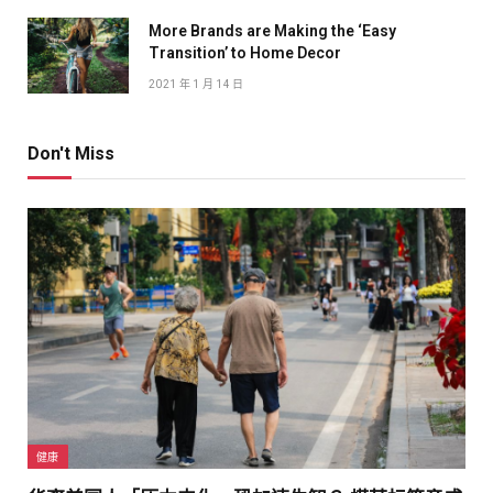
More Brands are Making the ‘Easy
Transition’ to Home Decor
2021 年 1 月 14 日
Don't Miss
健康