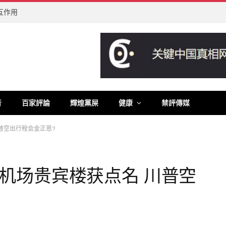
互作用
音
百家評論
輝煌黨屎
健康
禁評傳媒
普空出行程会金正恩?
机场贵宾楼获点名 川普空