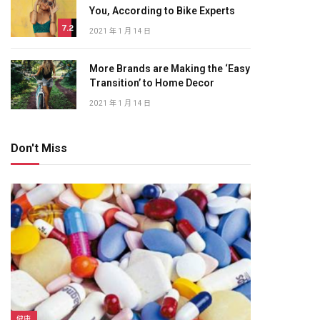
You, According to Bike Experts
7.2
2021 年 1 月 14 日
More Brands are Making the ‘Easy
Transition’ to Home Decor
2021 年 1 月 14 日
Don't Miss
健康