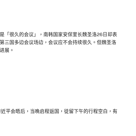
是「很久的会议」，南韩国家安保室长魏圣洛26日却表
第三国多边会议场边，会议应不会持续很久。但魏圣洛
进展。
习近平会晤后，当晚启程返国，徒留下午的行程空白，有