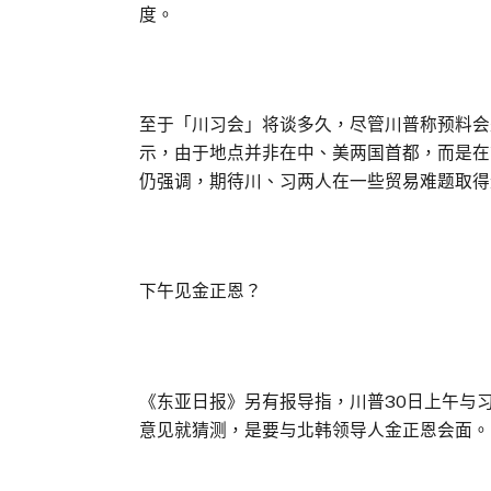
度。
至于「川习会」将谈多久，尽管川普称预料会
示，由于地点并非在中、美两国首都，而是在
仍强调，期待川、习两人在一些贸易难题取得
下午见金正恩？
《东亚日报》另有报导指，川普30日上午与
意见就猜测，是要与北韩领导人金正恩会面。