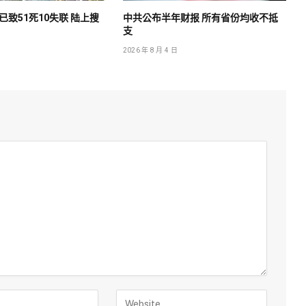
致51死10失联 陆上搜
中共公布半年财报 所有省份均收不抵
支
2026 年 8 月 4 日