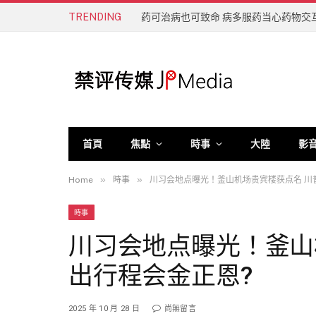
TRENDING
药可治病也可致命 病多服药当心药物交
首頁
焦點
時事
大陸
影
»
»
Home
時事
川习会地点曝光！釜山机场贵宾楼获点名 川
時事
川习会地点曝光！釜山
出行程会金正恩?
2025 年 10 月 28 日
尚無留言