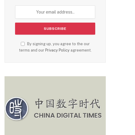
By signing up, you agree to the our
terms and our
Privacy Policy
agreement.
m