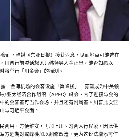
平会面，韩媒《东亚日报》接获消息，见面地点可能选在
，川普行前喊话想见北韩领导人金正恩，能否如愿以
时将举行「川金会」的揣测。
透露，金海机场的会客设施「翼峰楼」，有望成为中美领
举办亚太经济合作组织（APEC）峰会，为了迎接与会的
中的会客室可当作会场，并且还有附属室。川普此次亚
山与习近平会面。
民两用，方便维安，再加上川、习两人行程紧，因此供
军方近期对翼峰楼加以翻修改造，更为这说法增添可信