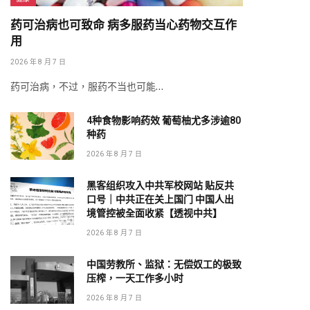
药可治病也可致命 病多服药当心药物交互作
用
2026 年 8 月 7 日
药可治病，不过，服药不当也可能…
4种食物影响药效 葡萄柚尤多涉逾80
种药
2026 年 8 月 7 日
黑客组织攻入中共军校网站 贴反共
口号｜中共正在关上国门 中国人出
境管控被全面收紧【透视中共】
2026 年 8 月 7 日
中国劳教所、监狱：无偿奴工的极致
压榨，一天工作多小时
2026 年 8 月 7 日