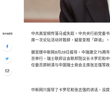
中共高官频传落马或失踪。中共央行前党委书
SHARE
席一次论坛活动并致辞，疑是变相「辟谣」。
据官媒中新网8月28日报导，中瑞建交75周年
京举行，瑞士联邦议会联邦院议长卡罗尼和中
任委员郭树清与中国瑞士商会主席张志强等政
中新网只报导了卡罗尼和张志强的讲话，没提