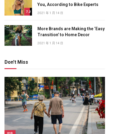
You, According to Bike Experts
7.2
2021 年 1 月 14 日
More Brands are Making the ‘Easy
Transition’ to Home Decor
2021 年 1 月 14 日
Don't Miss
健康