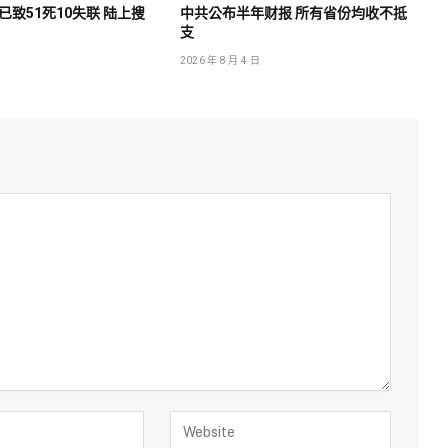
致51死10失联 陆上搜
中共公布半年财报 所有省份均收不抵
支
2026 年 8 月 4 日