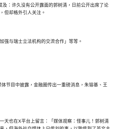
则提及：许久没有公开露面的郭树清，日前公开出席了论
，但却格外引人关注。
加强与瑞士立法机构的交流合作」等等。
交媒体节目中披露，金融圈传出一重磅消息，朱镕基、王
一天也在X平台上留言：「媒体观察：怪事儿！郭树清
来，但海外社交媒体上只传刘的事，以致传到了英文主