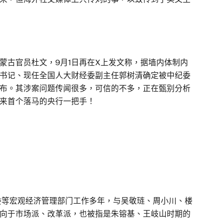
蒙古官员杜文，9月1日再在X上发文称，据墙内体制内
书记、现任全国人大财经委副主任郭树清确定被中纪委
布。其涉案问题传闻很多，可信的不多，正在甄别分析
来首个落马的央行一把手！
委等宏观经济管理部门工作多年，与吴敬琏、周小川、楼
向于市场派、改革派，也被指是朱镕基、王岐山时期的