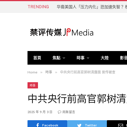
TRENDING
华裔美国人「压力内化」恐加速失智？ 
首頁
焦點
時事
大陸
影
»
»
Home
時事
中共央行前高官郭树清露面 曾传被查
時事
中共央行前高官郭树清
2025 年 9 月 3 日
尚無留言
Facebook
Twitter