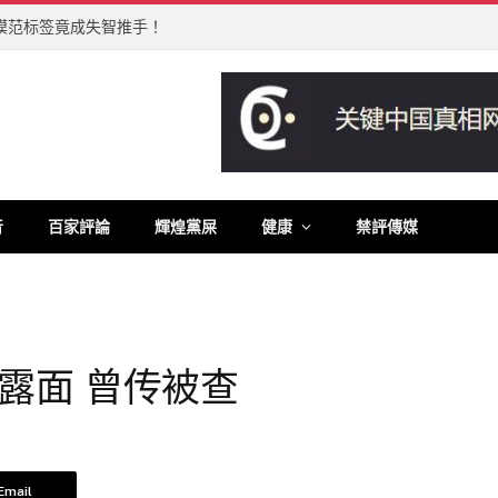
模范标签竟成失智推手！
音
百家評論
輝煌黨屎
健康
禁評傳媒
露面 曾传被查
Email