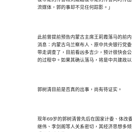
流媒体，郭的事却不见任何踪影。」
此前曾提前预告内蒙古主席王莉霞落马的前内
消息：内蒙古乌兰察布人、原中共央银行党委
带走调查了，目前看凶多吉少，预计很快会公
的过程中。如果其确认落马，将是中共建政以
郭树清目前是否真的出事，尚有待证实。
现年69岁的郭树清曾先后在国家计委、体改
继伟、李剑阁等人关系密切，其经济思想多倾