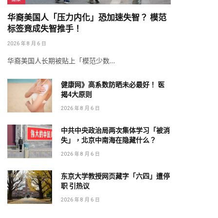
华裔美国人「压力内化」恐加速失智？ 模范
标签竟成失智推手！
2026 年 8 月 6 日
华裔美国人长期被贴上「模范少数…
健康网》高系数防晒未必最好！ 医
揭4大原则
2026 年 8 月 6 日
中共中央政治局两次集体学习「被消
失」，北京中南海在隐藏什么？
2026 年 8 月 6 日
东京大学教授网页藏字「六四」遭停
职 引热议
2026 年 8 月 6 日