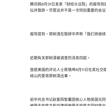
腾讯网8月31日发表「财经众议院」的报导
坛并致辞。尽管这并不是一次特别重要的会议
报导提到，郭树清在致辞中声称「我们将继续
近期有关郭树清被调查的消息四起。
旅居美国的评论人士蔡慎坤8月11日在其社
岐山的爱将郭树清出事。
前中共总书记赵紫阳智囊团核心人物吴国光同
被带走的传言和刘建超被带走的传言同时传出