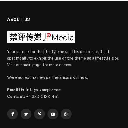
ABOUT US
Your source for the lifestyle news. This demo is crafted
specifically to exhibit the use of the theme as a lifestyle site.
Visit our main page for more demos.
We're accepting new partnerships right now.
Email Us:
info@example.com
Contact:
+1-320-0123-451
Facebook
Twitter
Pinterest
YouTube
WhatsApp