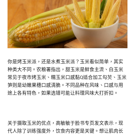
你是烤玉米派，还是水煮玉米派？玉米看似简单，其实
种类大不同。农粮署指出，甜玉米是鲜食主流、白玉米
常见于夜市烤玉米、糯玉米口感黏Q适合加工勾芡、玉米
笋则是幼嫩果穗口感清脆。不同品种在风味、口感与用
途上各有特色，如果选错可能让料理风味大打折扣。
关于摄取玉米的优点，高敏敏于脸书专页发文表示，现
代人除了训练强度外，饮食内容更是关键。想让肌肉长