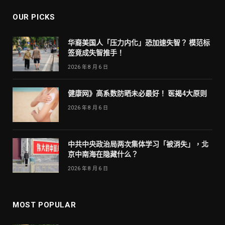
OUR PICKS
华裔美国人「压力内化」恐加速失智？ 模范标
签竟成失智推手！
2026 年 8 月 6 日
健康网》高系数防晒未必最好！ 医揭4大原则
2026 年 8 月 6 日
中共中央政治局两次集体学习「被消失」，北
京中南海在隐藏什么？
2026 年 8 月 6 日
MOST POPULAR