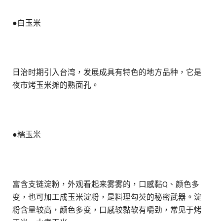
●白玉米
日治时期引入台湾，发展成具有特色的地方品种，它是
夜市烤玉米摊的熟面孔。
●糯玉米
富含支链淀粉，外观看起来雾雾的，口感黏Q、颜色多
变，也可加工成玉米淀粉，是料理勾芡的秘密武器。淀
粉含量较高，颜色多变，口感较黏软有嚼劲，常见于烤