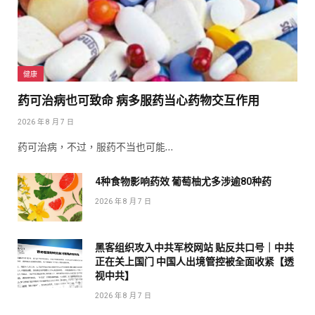
健康
药可治病也可致命 病多服药当心药物交互作用
2026 年 8 月 7 日
药可治病，不过，服药不当也可能…
4种食物影响药效 葡萄柚尤多涉逾80种药
2026 年 8 月 7 日
黑客组织攻入中共军校网站 贴反共口号｜中共
正在关上国门 中国人出境管控被全面收紧【透
视中共】
2026 年 8 月 7 日