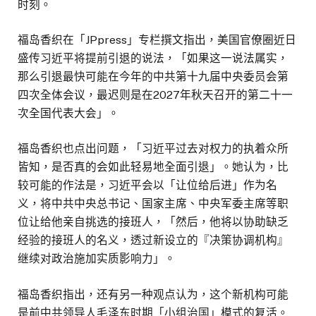
时刻。
福岛香织在「JPpress」专栏撰文指出，美国官僚圈近日
盛传习近平将提前引退的说法，「如果这一说法属实，
那么引退最快可能在今年的中共第十九届中央委员会第
四次全体会议，最迟则是在2027年秋天召开的第二十一
次全国代表大会」。
福岛香织也点出问题，「习近平过去对权力的执着众所
皆知，是否真的会如此轻易地全面引退」。她认为，比
较可能的作法是，习近平会以「让位给后进」作为名
义，将中共中央总书记、国家主席、中央军委主席等职
位让给他亲自挑选的接班人，「然后，他将以协助缺乏
经验的接班人的名义，透过新设立的『决策协调机构』
继续对政治施加实质影响力」。
福岛香织指出，还有另一种观点认为，这个新机构可能
是前中共领导人毛泽东时期「小组治国」模式的复活。