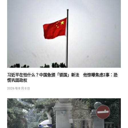
习近平在怕什么？中国急颁「锁国」新法 他惊曝焦虑2事：恐
慌巩固政权
2026 年 8 月 6 日