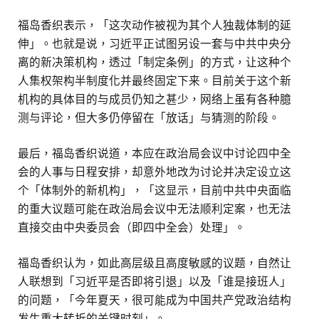
福岛香织表示，「这次动作被视为其个人独裁体制的延
伸」。也就是说，习近平正试图另设一套与中共中央分
离的新决策机构，透过「制定条例」的方式，让这种个
人集权架构半制度化并最终固定下来。目前关于这个新
机构的具体目的与成员仍知之甚少，网络上虽有各种臆
测与评论，但大多仍停留在「放话」与猜测的阶段。
最后，福岛香织说道，本应在政治局会议中讨论四中全
会的人事与日程安排，却意外地改为讨论并决定设立这
个「体制外的新机构」，「这显示，目前中共中央面临
的重大议题可能在政治局会议中无法顺利定案，也无法
直接交由中央委员会（即四中全会）处理」。
福岛香织认为，如此高层级且高度敏感的议题，自然让
人联想到「习近平是否即将引退」以及「谁是接班人」
的问题，「今年夏天，很可能成为中国共产党政治结构
发生重大转折的关键时刻」。