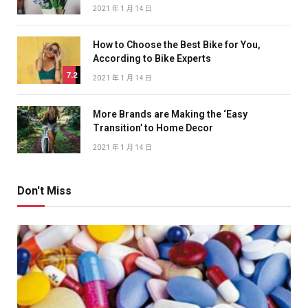
2021 年 1 月 14 日
How to Choose the Best Bike for You,
According to Bike Experts
7.2
2021 年 1 月 14 日
More Brands are Making the ‘Easy
Transition’ to Home Decor
2021 年 1 月 14 日
Don't Miss