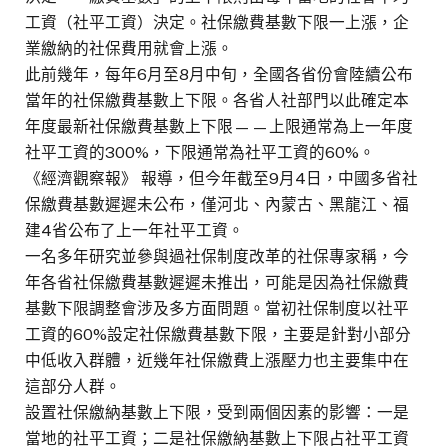
工資（社平工資）決定。社保繳費基數下限一上漲，企
業繳納的社保費用就會上漲。
此前幾年，每年6月至8月中旬，全國各省份會陸續公布
當年的社保繳費基數上下限。各省人社部門以此確定本
年度最新社保繳費基數上下限——上限通常為上一年度
社平工資的300%，下限通常為社平工資的60%。
《經濟觀察報》 報導，但今年截至9月4日，中國多省社
保繳費基數遲遲未公布，僅河北、內蒙古、黑龍江、福
建4省公布了上一年社平工資。
一名多年研究並參與過社保制度改革的社保專家稱，今
年各省社保繳費基數遲遲未推出，可能是因為社保繳費
基數下限調整會涉及多方面問題。當初社保制度以社平
工資的60%設定社保繳費基數下限，主要是針對小部分
中低收入群體，近幾年社保繳費上漲壓力也主要集中在
這部分人群。
設置社保繳納基數上下限，受到兩個因素的影響：一是
當地的社平工資；二是社保繳納基數上下限占社平工資