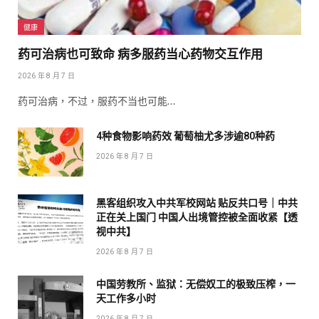
健康
药可治病也可致命 病多服药当心药物交互作用
2026 年 8 月 7 日
药可治病，不过，服药不当也可能…
4种食物影响药效 葡萄柚尤多涉逾80种药
2026 年 8 月 7 日
黑客组织攻入中共军校网站 贴反共口号｜中共
正在关上国门 中国人出境管控被全面收紧【透
视中共】
2026 年 8 月 7 日
中国劳教所、监狱：无偿奴工的极致压榨，一
天工作多小时
2026 年 8 月 7 日