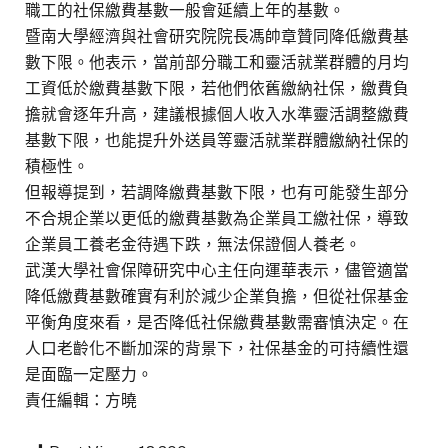
職工的社保繳費基數一般會延續上年的基數。
暨南大學經濟與社會研究院院長馮帥章贊同降低繳費基
數下限。他表示，當前部分職工和靈活就業群體的月均
工資低於繳費基數下限，若他們依舊繳納社保，繳費負
擔就會逐年升高，建議根據個人收入水準靈活調整繳費
基數下限，也能提升外送員等靈活就業群體繳納社保的
積極性。
但報導提到，若調降繳費基數下限，也有可能發生部分
不合規企業以更低的繳費基數為企業員工繳社保，導致
企業員工養老金待遇下跌，無法保證個人養老。
武漢大學社會保障研究中心主任向運華表示，儘管適當
降低繳費基數確實有利於減少企業負擔，但從社保基金
平衡角度來看，是否降低社保繳費基數需審慎決定。在
人口老齡化不斷加深的背景下，社保基金的可持續性還
是面臨一定壓力。
責任編輯：方曉