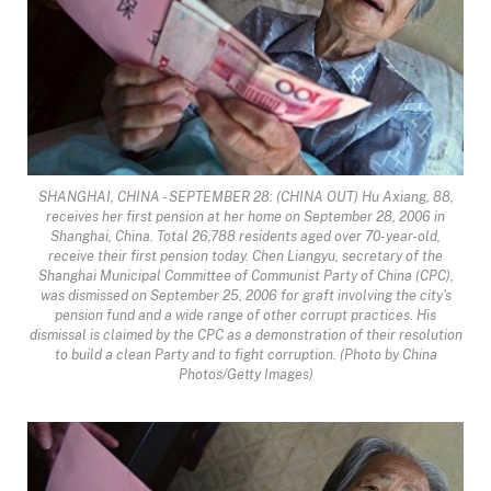
SHANGHAI, CHINA - SEPTEMBER 28: (CHINA OUT) Hu Axiang, 88,
receives her first pension at her home on September 28, 2006 in
Shanghai, China. Total 26,788 residents aged over 70-year-old,
receive their first pension today. Chen Liangyu, secretary of the
Shanghai Municipal Committee of Communist Party of China (CPC),
was dismissed on September 25, 2006 for graft involving the city's
pension fund and a wide range of other corrupt practices. His
dismissal is claimed by the CPC as a demonstration of their resolution
to build a clean Party and to fight corruption. (Photo by China
Photos/Getty Images)