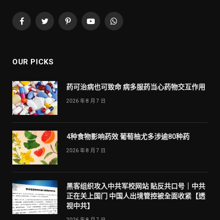
Facebook
Twitter
Pinterest
YouTube
WhatsApp
OUR PICKS
药可治病也可致命 病多服药当心药物交互作用
2026 年 8 月 7 日
4种食物影响药效 葡萄柚尤多涉逾80种药
2026 年 8 月 7 日
黑客组织攻入中共军校网站 贴反共口号｜中共
正在关上国门 中国人出境管控被全面收紧【透
视中共】
2026 年 8 月 7 日