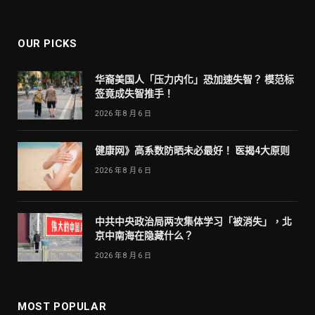
OUR PICKS
华裔美国人「压力内化」恐加速失智？ 模范标
签竟成失智推手！
2026 年 8 月 6 日
健康网》高系数防晒未必最好！ 医揭4大原则
2026 年 8 月 6 日
中共中央政治局两次集体学习「被消失」，北
京中南海在隐藏什么？
2026 年 8 月 6 日
MOST POPULAR