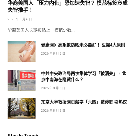
华裔美国人「压力内化」恐加速失智？ 模范标签竟成
失智推手！
2026 年 8 月 6 日
华裔美国人长期被贴上「模范少数…
健康网》高系数防晒未必最好！ 医揭4大原则
2026 年 8 月 6 日
中共中央政治局两次集体学习「被消失」，北
京中南海在隐藏什么？
2026 年 8 月 6 日
东京大学教授网页藏字「六四」遭停职 引热议
2026 年 8 月 6 日
Stay In Touch