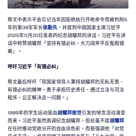
祭文中表示不会忘记当年因拒绝执行开枪命令而被判刑5
年的第38军军长
徐勤先
，并提到中国国家主席习近平
2025年11月20日发表的纪念胡耀邦的讲话。习近平在讲
话中称赞胡耀邦「坚持有错必纠，大刀阔斧平反冤假错
案」。
呼吁习近平「有错必纠」
祭文最后呼吁「现国家领导人秉持胡耀邦的无私无畏、
有错必纠的精神，勇于承担历史责任，通过立法与司法
程序，公正解决这一问题。」
1989年的学生运动是由
胡耀邦逝世
引发的悼念活动演变
而来。习近平虽然高调纪念胡耀邦，但丝毫不提
胡耀邦
在任时推动党政分开的自由派色彩，而是强调他「对党