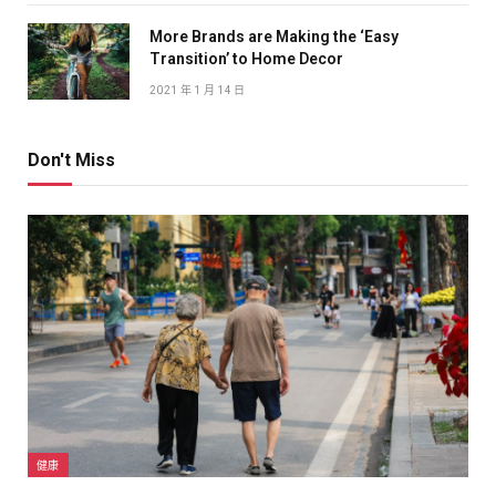
More Brands are Making the ‘Easy
Transition’ to Home Decor
2021 年 1 月 14 日
Don't Miss
健康