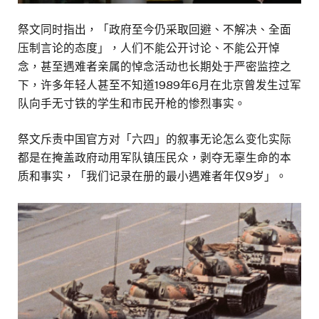
祭文同时指出，「政府至今仍采取回避、不解决、全面
压制言论的态度」，人们不能公开讨论、不能公开悼
念，甚至遇难者亲属的悼念活动也长期处于严密监控之
下，许多年轻人甚至不知道1989年6月在北京曾发生过军
队向手无寸铁的学生和市民开枪的惨烈事实。
祭文斥责中国官方对「六四」的叙事无论怎么变化实际
都是在掩盖政府动用军队镇压民众，剥夺无辜生命的本
质和事实，「我们记录在册的最小遇难者年仅9岁」。