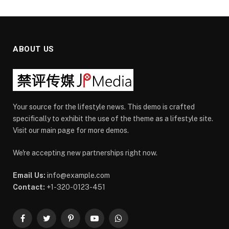
ABOUT US
Your source for the lifestyle news. This demo is crafted
specifically to exhibit the use of the theme as a lifestyle site.
Visit our main page for more demos.
We're accepting new partnerships right now.
Email Us:
info@example.com
Contact:
+1-320-0123-451
Facebook
Twitter
Pinterest
YouTube
WhatsApp