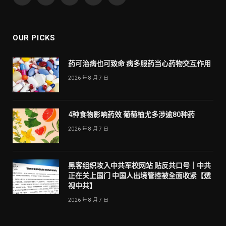
Facebook
Twitter
Pinterest
YouTube
WhatsApp
OUR PICKS
药可治病也可致命 病多服药当心药物交互作用
2026 年 8 月 7 日
4种食物影响药效 葡萄柚尤多涉逾80种药
2026 年 8 月 7 日
黑客组织攻入中共军校网站 贴反共口号｜中共
正在关上国门 中国人出境管控被全面收紧【透
视中共】
2026 年 8 月 7 日