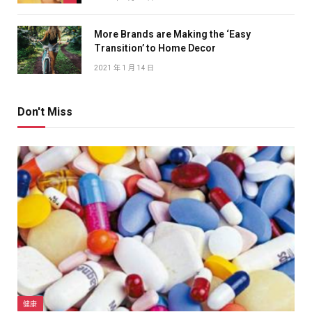
More Brands are Making the ‘Easy
Transition’ to Home Decor
2021 年 1 月 14 日
Don't Miss
健康