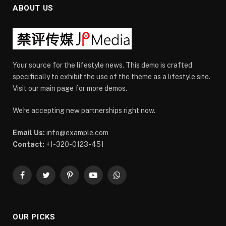
ABOUT US
Your source for the lifestyle news. This demo is crafted
specifically to exhibit the use of the theme as a lifestyle site.
Visit our main page for more demos.
We're accepting new partnerships right now.
Email Us:
info@example.com
Contact:
+1-320-0123-451
Facebook
Twitter
Pinterest
YouTube
WhatsApp
OUR PICKS