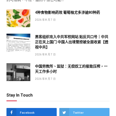
4种食物影响药效 葡萄柚尤多涉逾80种药
2026 年 8 月 7 日
黑客组织攻入中共军校网站 贴反共口号｜中共
正在关上国门 中国人出境管控被全面收紧【透
视中共】
2026 年 8 月 7 日
中国劳教所、监狱：无偿奴工的极致压榨，一
天工作多小时
2026 年 8 月 7 日
Stay In Touch
Facebook
Twitter