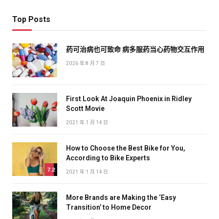
Top Posts
药可治病也可致命 病多服药当心药物交互作用
2026 年 8 月 7 日
First Look At Joaquin Phoenix in Ridley
Scott Movie
2021 年 1 月 14 日
How to Choose the Best Bike for You,
According to Bike Experts
7.2
2021 年 1 月 14 日
More Brands are Making the ‘Easy
Transition’ to Home Decor