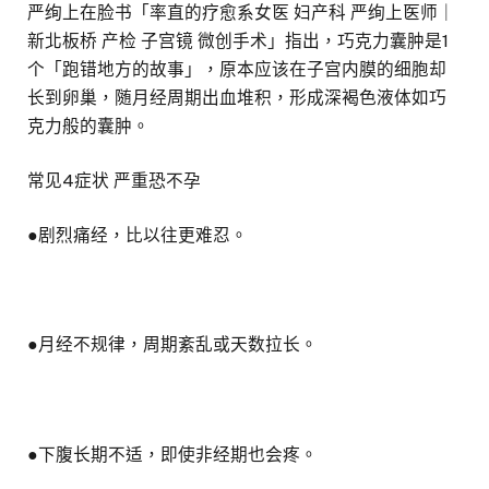
严绚上在脸书「率直的疗愈系女医 妇产科 严绚上医师｜
新北板桥 产检 子宫镜 微创手术」指出，巧克力囊肿是1
个「跑错地方的故事」，原本应该在子宫内膜的细胞却
长到卵巢，随月经周期出血堆积，形成深褐色液体如巧
克力般的囊肿。
常见4症状 严重恐不孕
●剧烈痛经，比以往更难忍。
●月经不规律，周期紊乱或天数拉长。
●下腹长期不适，即使非经期也会疼。