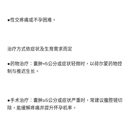
●性交疼痛或不孕困难。
治疗方式依症状及生育需求而定
●药物治疗：囊肿<5公分或症状轻微时，以荷尔蒙药物控
制与推迟生长。
●手术治疗：囊肿≥5公分或症状严重时，常建议腹腔镜切
除，能缓解疼痛并提升怀孕机率。