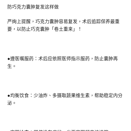
防巧克力囊肿复发这样做
严绚上提醒，巧克力囊肿容易复发，术后追踪保养最重
要，以防止巧克囊肿「卷土重来」！
●遵医嘱服药：术后应依照医师指示服药，防止囊肿再
生。
●均衡饮食：少油炸、多摄取蔬果维生素，帮助稳定内分
泌。