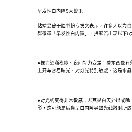
早发性白内障5大警讯
粘靖旻曾于脸书粉专发文表示，许多人以为白
群罹患「早发性白内障」，提醒若出现以下5
●视力逐渐模糊、夜间视力变差：看东西像有
上开车容易眩光、对灯光特别敏感，这是水晶
●对光线变得非常敏感：尤其是白天外出或晚
影，这可能是后囊型白内障导致光线散射所致