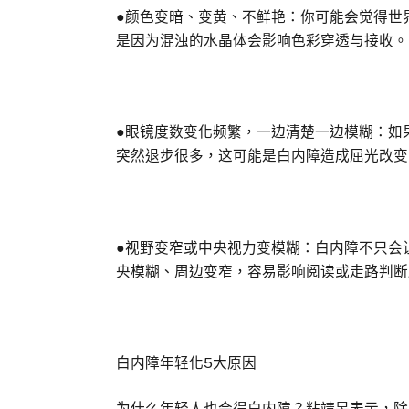
●颜色变暗、变黄、不鲜艳：你可能会觉得世
是因为混浊的水晶体会影响色彩穿透与接收。
●眼镜度数变化频繁，一边清楚一边模糊：如
突然退步很多，这可能是白内障造成屈光改变
●视野变窄或中央视力变模糊：白内障不只会
央模糊、周边变窄，容易影响阅读或走路判断
白内障年轻化5大原因
为什么年轻人也会得白内障？粘靖旻表示，除