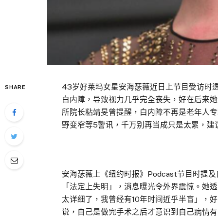
43岁好莱坞女星安海瑟薇近日上节目受访时透
SHARE
白内障，导致视力几乎完全丧失，好在后来她
所院长粘靖旻曾提醒，白内障不再是老年人专
野变窄等5警讯，千万别再当成只是太累，建
安海瑟薇上《纽约时报》Podcast节目时提
「法定上失明」，消息曝光令外界震惊。她透
太详细了，我曾经有10年时间近乎半盲」，
说，自己是做完手术之后才意识到自己病情有