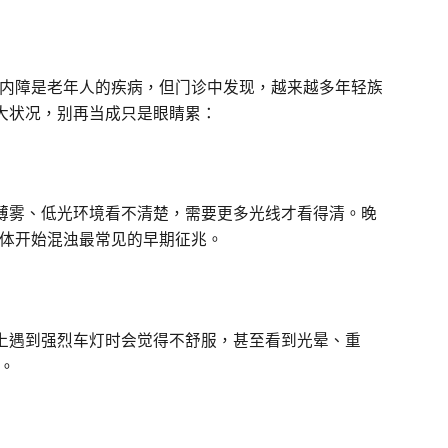
内障是老年人的疾病，但门诊中发现，越来越多年轻族
大状况，别再当成只是眼睛累：
薄雾、低光环境看不清楚，需要更多光线才看得清。晚
体开始混浊最常见的早期征兆。
上遇到强烈车灯时会觉得不舒服，甚至看到光晕、重
。