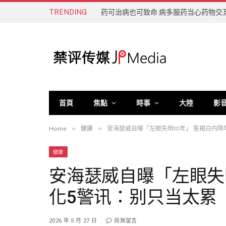
TRENDING
药可治病也可致命 病多服药当心药物交
首頁
焦點
時事
大陸
影
»
»
Home
健康
安海瑟威自曝「左眼失明10年」 医揭白内
健康
安海瑟威自曝「左眼失
化5警讯：别只当太累
2026 年 5 月 27 日
尚無留言