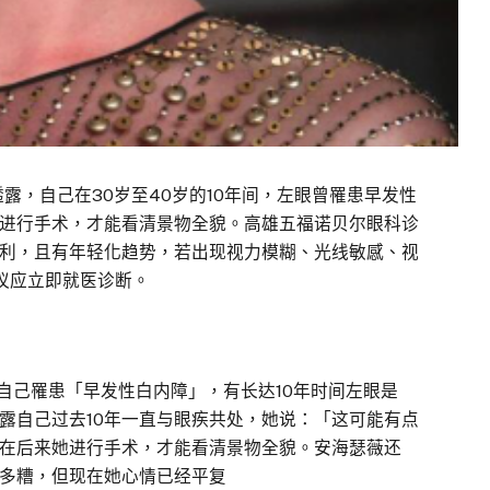
露，自己在30岁至40岁的10年间，左眼曾罹患早发性
进行手术，才能看清景物全貌。高雄五福诺贝尔眼科诊
利，且有年轻化趋势，若出现视力模糊、光线敏感、视
议应立即就医诊断。
及自己罹患「早发性白内障」，有长达10年时间左眼是
露自己过去10年一直与眼疾共处，她说：「这可能有点
好在后来她进行手术，才能看清景物全貌。安海瑟薇还
多糟，但现在她心情已经平复