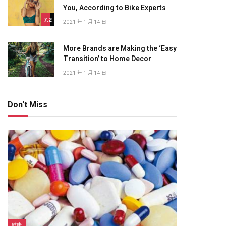
You, According to Bike Experts
7.2
2021 年 1 月 14 日
More Brands are Making the ‘Easy
Transition’ to Home Decor
2021 年 1 月 14 日
Don't Miss
健康