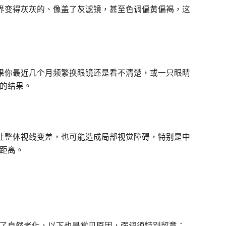
界变得灰灰的、像盖了灰滤镜，甚至色调偏黄偏褐，这
果你最近几个月频繁换眼镜还是看不清楚，或一只眼睛
的结果。
让整体视线变差，也可能造成局部视觉障碍，特别是中
距离。
了自然老化，以下也是常见原因，强调须特别留意：