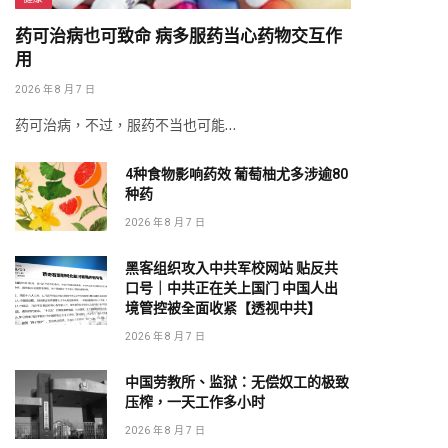
药可治病也可致命 病多服药当心药物交互作
用
2026 年 8 月 7 日
药可治病，不过，服药不当也可能…
4种食物影响药效 葡萄柚尤多涉逾80
种药
2026 年 8 月 7 日
黑客组织攻入中共军校网站 贴反共
口号｜中共正在关上国门 中国人出
境管控被全面收紧【透视中共】
2026 年 8 月 7 日
中国劳教所、监狱：无偿奴工的极致
压榨，一天工作多小时
2026 年 8 月 7 日