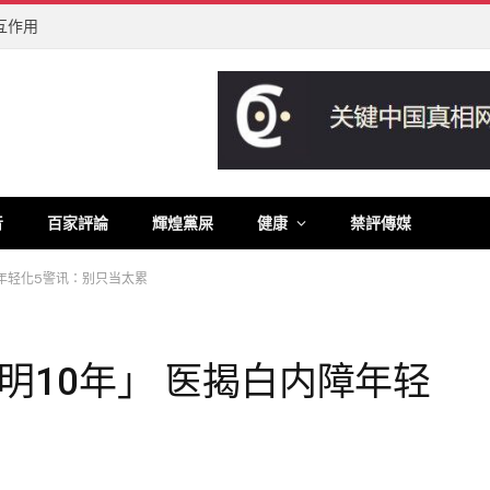
互作用
音
百家評論
輝煌黨屎
健康
禁評傳媒
障年轻化5警讯：别只当太累
明10年」 医揭白内障年轻