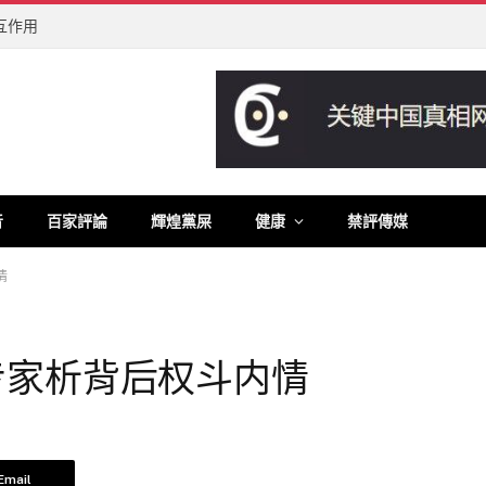
互作用
音
百家評論
輝煌黨屎
健康
禁評傳媒
情
专家析背后权斗内情
Email