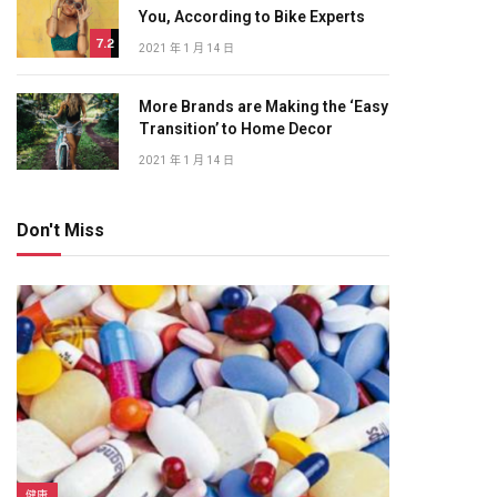
You, According to Bike Experts
7.2
2021 年 1 月 14 日
More Brands are Making the ‘Easy
Transition’ to Home Decor
2021 年 1 月 14 日
Don't Miss
健康