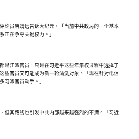
评论员唐靖远告诉大纪元，「当前中共政局的一个基本
系正在争夺关键权力。」
都是江派官员，只是在习近平这些年集权过程中选择了
这些官员又可能成为新一轮清洗对象。「现在针对电信
多习派官员动手。」
，但其路线也引发中共内部越来越强烈的不满。「习近