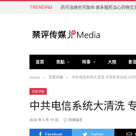
TRENDING
药可治病也可致命 病多服药当心药物交
首頁
焦點
時事
大陸
影
»
»
Home
百家評論
中共电信系统大清洗 专家析背后权斗内
百家評論
中共电信系统大清洗 
2026 年 5 月 19 日
尚無留言
Facebook
Twitter