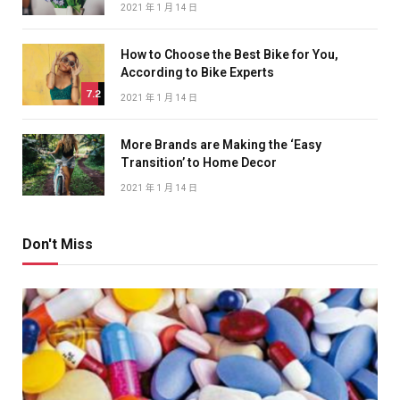
2021 年 1 月 14 日
How to Choose the Best Bike for You,
According to Bike Experts
7.2
2021 年 1 月 14 日
More Brands are Making the ‘Easy
Transition’ to Home Decor
2021 年 1 月 14 日
Don't Miss