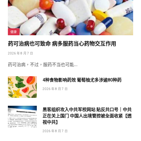
健康
药可治病也可致命 病多服药当心药物交互作用
2026 年 8 月 7 日
药可治病，不过，服药不当也可能…
4种食物影响药效 葡萄柚尤多涉逾80种药
2026 年 8 月 7 日
黑客组织攻入中共军校网站 贴反共口号｜中共
正在关上国门 中国人出境管控被全面收紧【透
视中共】
2026 年 8 月 7 日