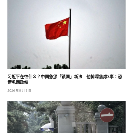
习近平在怕什么？中国急颁「锁国」新法 他惊曝焦虑2事：恐
慌巩固政权
2026 年 8 月 6 日