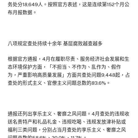
务处分18,649人。按照官方表述，这是连续第152个月公
布月报数据。
八项规定查处持续十余年 基层腐败越查越多
根据官方通报，4月在履职尽责、服务经济社会发展和生
态环境保护方面，「不担当、不作为、乱作为、假作
为，严重影响高质量发展」方面共查处问题9,448起，占
查处的形式主义、官僚主义问题总数的83.6%。
通报还列出享乐主义、奢靡之风问题。4月查处的违规收
送名贵特产和礼品礼金、违规吃喝、违规发放津补贴或
福利三类问题，分别占当月查处的享乐主义、奢靡之风
问题总数的58.6%、20.0%、11.7%。