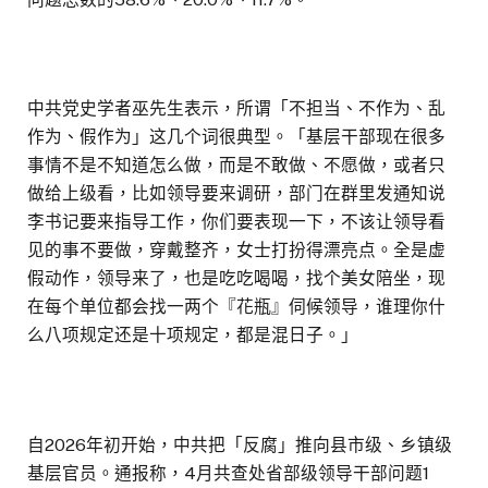
中共党史学者巫先生表示，所谓「不担当、不作为、乱
作为、假作为」这几个词很典型。「基层干部现在很多
事情不是不知道怎么做，而是不敢做、不愿做，或者只
做给上级看，比如领导要来调研，部门在群里发通知说
李书记要来指导工作，你们要表现一下，不该让领导看
见的事不要做，穿戴整齐，女士打扮得漂亮点。全是虚
假动作，领导来了，也是吃吃喝喝，找个美女陪坐，现
在每个单位都会找一两个『花瓶』伺候领导，谁理你什
么八项规定还是十项规定，都是混日子。」
自2026年初开始，中共把「反腐」推向县市级、乡镇级
基层官员。通报称，4月共查处省部级领导干部问题1