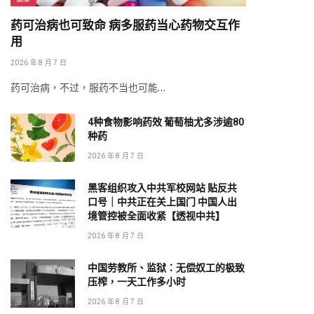
药可治病也可致命 病多服药当心药物交互作
用
2026 年 8 月 7 日
药可治病，不过，服药不当也可能…
4种食物影响药效 葡萄柚尤多涉逾80
种药
2026 年 8 月 7 日
黑客组织攻入中共军校网站 贴反共
口号｜中共正在关上国门 中国人出
境管控被全面收紧【透视中共】
2026 年 8 月 7 日
中国劳教所、监狱：无偿奴工的极致
压榨，一天工作多小时
2026 年 8 月 7 日