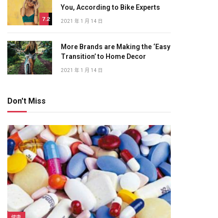
You, According to Bike Experts
7.2
2021 年 1 月 14 日
More Brands are Making the ‘Easy
Transition’ to Home Decor
2021 年 1 月 14 日
Don't Miss
健康