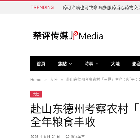
TRENDING
药可治病也可致命 病多服药当心药物交
首頁
焦點
時事
大陸
影
»
»
Home
大陸
赴山东德州考察农村「三夏」生产 习近平：
大陸
赴山东德州考察农村「
全年粮食丰收
2026 年 6 月 24 日
尚無留言