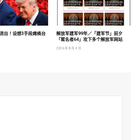
流出！设想3手段瘫痪台
解放军建军99年／「建军节」前夕
「匿名者64」攻下多个解放军网站
2026 年 8 月 4 日