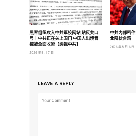
黑客组织攻入中共军校网站 贴反共口
中共内部密件
号｜中共正在关上国门 中国人出境管
北降伏台湾
控被全面收紧【透视中共】
2026 年 8 月 6 日
2026 年 8 月 7 日
LEAVE A REPLY