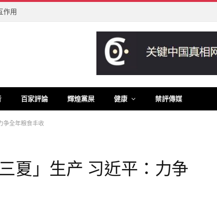
互作用
音
百家評論
輝煌黨屎
健康
禁評傳媒
力争全年粮食丰收
三夏」生产 习近平：力争