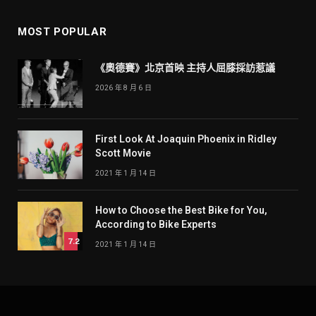
MOST POPULAR
《奧德賽》北京首映 主持人屈膝採訪惹議
2026 年 8 月 6 日
First Look At Joaquin Phoenix in Ridley
Scott Movie
2021 年 1 月 14 日
How to Choose the Best Bike for You,
According to Bike Experts
7.2
2021 年 1 月 14 日