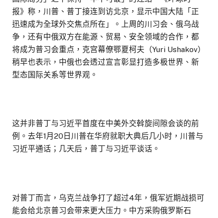
报》称，川普、普丁接连到访北京，显示中国大陆「正
迅速成为全球外交焦点所在」。上周的川习会、俄乌战
争，还有中俄双方在能源、贸易、安全领域的合作，都
将成为普习会重点，克宫幕僚鄂夏柯夫（Yuri Ushakov）
稍早也表示，中俄也会透过宣言彰显打造多极世界、新
型态国际关系等世界观。
这并非普丁与习近平首度在中美外交斡旋间隙会谈的前
例。去年1月20日川普在华府就职大典后几小时，川普与
习近平通话；几天后，普丁与习近平谈话。
对普丁而言，乌克兰战争打了超过4年，俄军近期战损可
能会给北京普习会带来更大压力。中方采购俄罗斯石