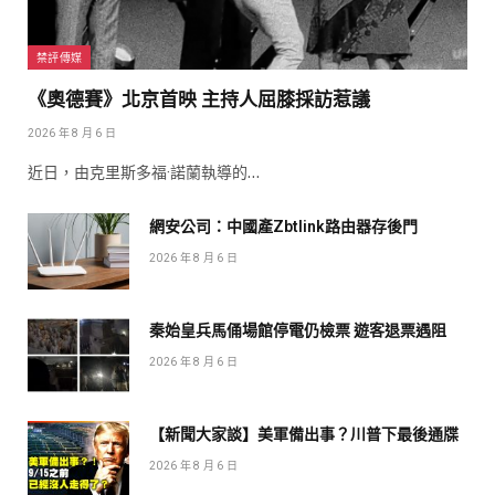
禁評傳媒
《奧德賽》北京首映 主持人屈膝採訪惹議
2026 年 8 月 6 日
近日，由克里斯多福·諾蘭執導的…
網安公司：中國產Zbtlink路由器存後門
2026 年 8 月 6 日
秦始皇兵馬俑場館停電仍檢票 遊客退票遇阻
2026 年 8 月 6 日
【新聞大家談】美軍備出事？川普下最後通牒
2026 年 8 月 6 日