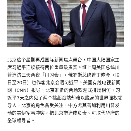
北京这个星期再成国际新闻焦点舞台，中国大陆国家主
席习近平连续接待两位重量级贵宾。继上周美国总统川
普造访三天两夜「川习会」，俄罗斯总统普丁昨今（19
日至20日）也作客北京会晤习近平。美国有线电视新闻
网（CNN）报导，北京准备的两场欢迎式排场相仿，习
近平7天之内见了两个挑起战端却难以脱身的世界强权领
导人，北京的角色备受关注，中方尤其善加利用川普发
动的美伊军事冲突，把北京塑造成负责、可取代华府的
全球领导者。