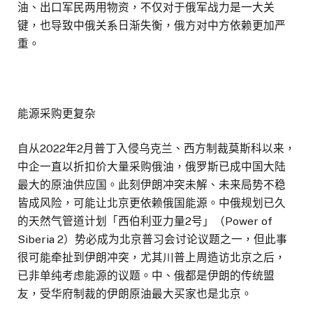
油、出口军民两用物资，不仅对于俄军战力是一大关
键，也导致中俄关系日渐失衡，俄方对中方依赖更加严
重。
能源采购更复杂
自从2022年2月普丁入侵乌克兰、西方制裁莫斯科以来，
中企一直以折扣价大量采购俄油，俄罗斯已成中国大陆
最大的原油供应国。此刻伊朗冲突未解、未来局势不稳
皆成风险，可能让北京更依赖俄国能源。中俄规划已久
的天然气管道计划「西伯利亚力量2号」（Power of
Siberia 2）势必成为北京普习会讨论议题之一，但此事
很可能牵扯到伊朗冲突，尤其川普上周造访北京之后，
已非单纯考虑能源的议题。中、俄都是伊朗的传统盟
友，受华府制裁的伊朗原油最大买家也是北京。