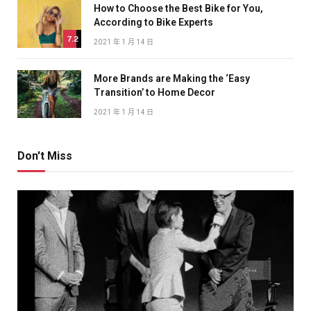
How to Choose the Best Bike for You,
According to Bike Experts
7.2
2021 年 1 月 14 日
More Brands are Making the ‘Easy
Transition’ to Home Decor
2021 年 1 月 14 日
Don't Miss