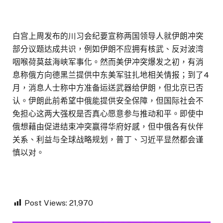
白宫上周发布的川习会纪要宣称两国领导人就伊朗冲突
部分议题达成共识，例如伊朗不应拥有核武、反对波湾
咽喉荷莫兹海峡军事化。然而美伊冲突爆发之初，有消
息称俄方向德黑兰提供中东美军驻扎地相关情报；到了4
月，消息人士称中方准备运送武器给伊朗，但北京已否
认。伊朗此前希望中俄能提供安全保障，但国际社会不
免担心这两大强权是否真心愿意参与推动和平。即使中
俄想藉由促进结束冲突赢得华府好感，但中俄各有伙伴
关系、利益与全球战略规划，普丁、习近平显然都会谨
慎以对。
Post Views:
21,970