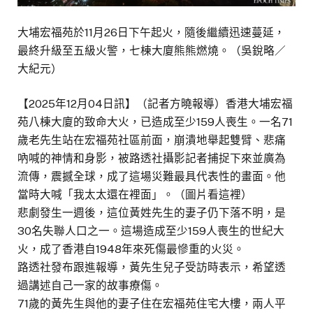
大埔宏福苑於11月26日下午起火，隨後繼續迅速蔓延，
最終升級至五級火警，七棟大廈熊熊燃燒。（吳銳略／
大紀元）
【2025年12月04日訊】（記者方曉報導）香港大埔宏福
苑八棟大廈的致命大火，已造成至少159人喪生。一名71
歲老先生站在宏福苑社區前面，崩潰地舉起雙臂、悲痛
吶喊的神情和身影，被路透社攝影記者捕捉下來並廣為
流傳，震撼全球，成了這場災難最具代表性的畫面。他
當時大喊「我太太還在裡面」。（圖片看這裡）
悲劇發生一週後，這位黃姓先生的妻子仍下落不明，是
30名失聯人口之一。這場造成至少159人喪生的世紀大
火，成了香港自1948年來死傷最慘重的火災。
路透社發布跟進報導，黃先生兒子受訪時表示，希望透
過講述自己一家的故事療傷。
71歲的黃先生與他的妻子住在宏福苑住宅大樓，兩人平