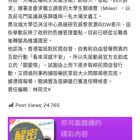
包括「大埔宏福苑火災關注組」創辦人、發起「四大訴
求」連署並要求獨立調查的大學生關靖豐（Miles），以
及前屯門區議員張錦雄與一名大埔女義工。
喬治城大學亞洲法中心高級研究員黎恩灝向DW表示，這
些舉動反映了政府的危機管理重點，目前已經從災難善
後轉變為維護國安。
他認為，香港當局對民間自發、自救和自由發聲問責的
互助行動「看來深感不安」，所以先是動員官方支助成
立的「關愛隊」，試圖由上而下逐步取締民間自發行
動，又透過刑事拘捕阻嚇民眾就大火問題尋根究底。
據港媒報導，關靖豐及張錦雄已獲准保釋候查。
責任編輯：林琮文#
Post Views:
24,765