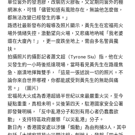
單位窗外的發泡膠，改裝防火膠板，又定期向窗外的棚
網淋水，可惜「儘管知道有風險存在，無論他怎麼做，
都無法改變已經發生的事。」
路透社最新發布的報導及照片顯示，黃先生在宏福苑火
場外情緒失控，激動望向火場，又悲痛地吶喊「我老婆
還在大廈內！」，更一度跌坐地上，需由多名警員攙
扶。
拍攝照片的攝影記者蕭文超（Tyrone Siu）指，他在火
災發生約一小時後抵達現場，當時看見黃先生在路邊焦
急、崩潰地揮舞雙手，「這是一張述說一切的照片。不
論你來自世界哪裡，你都能感受到黃先生的無助與痛
苦。」（圖片）
宏福苑大火成為香港超過半世紀以來最嚴重火災，至今
疑點重重，真相未明。災後第四天，駐港國家安全公署
即發聲明稱，「反中亂港分子和別有用心者仍蠢蠢欲
動」，支持特區政府嚴懲「以災亂港」分子。
數日內，香港國安處以涉嫌「煽動」為由拘捕3人，其中