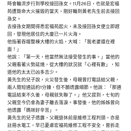
時會輪流步行到學校接回孫女。11月26日，也就是宏福
苑遭致命大火摧毀的當天，剛好輪到黃老先生前去接回
孫女。
去接孫女期間得悉宏福苑起火，未及接回孫女便立即趕
回，發現他居住的大廈已一片火海。
他指著吞噬整棟大樓的火焰，大喊：「我老婆還在裡
面！」
他說：「第一天，他當然無法接受發生的事。」當他的
父親看著火勢延燒，從大樓的狀況就「心裡有數」，知
道他的太太已凶多吉少。
黃先生的兒子說，火災發生後，母親曾打電話給父親，
兩人簡短通話約1分鐘，但不願透露細節。他說：「那通
電話結束不久後，母親就失聯了。」他又提到，七旬的
父親至今仍會為妻子離去落淚。事發後，他的姊姊曾向
他透露「媽咪好辛苦」。
黃先生的兒子透露，父親退休前是維修工程判頭，亦是
註冊水電工，早已憂慮宏福苑維修工程不安全，曾拆走