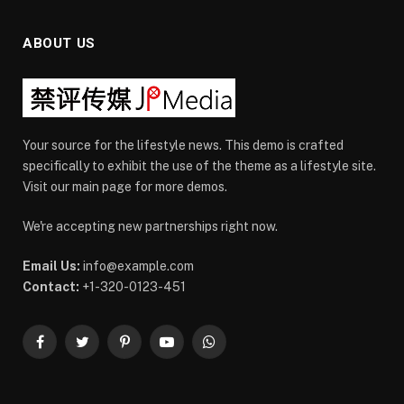
ABOUT US
Your source for the lifestyle news. This demo is crafted
specifically to exhibit the use of the theme as a lifestyle site.
Visit our main page for more demos.
We're accepting new partnerships right now.
Email Us:
info@example.com
Contact:
+1-320-0123-451
Facebook
Twitter
Pinterest
YouTube
WhatsApp