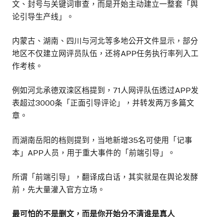
文、封号与关键词审查，而是开始主动建立一整套「舆
论引导生产线」。
内蒙古、湖南、四川与河北等多地公开文件显示，部分
地区不仅建立网评员队伍，还将APP任务执行率列入工
作考核。
例如河北承德双滦区档提到，71人网评队伍透过APP发
表超过3000条「正面引导评论」，并转发两万多篇文
章。
而湖南岳阳的档则提到，当地新增35名可使用「记事
本」APP人员，用于重大事件的「前端引导」。
所谓「前端引导」，翻译成白话，其实就是在舆论发酵
前，先大量灌入官方立场。
最可怕的不是删文，而是你开始分不清谁是真人