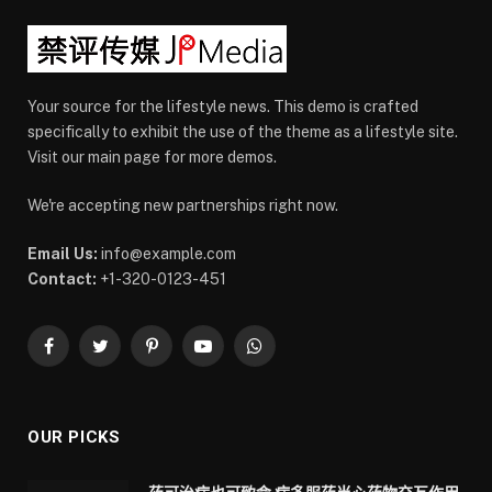
Your source for the lifestyle news. This demo is crafted
specifically to exhibit the use of the theme as a lifestyle site.
Visit our main page for more demos.
We're accepting new partnerships right now.
Email Us:
info@example.com
Contact:
+1-320-0123-451
Facebook
Twitter
Pinterest
YouTube
WhatsApp
OUR PICKS