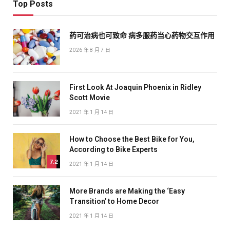
Top Posts
药可治病也可致命 病多服药当心药物交互作用
2026 年 8 月 7 日
First Look At Joaquin Phoenix in Ridley
Scott Movie
2021 年 1 月 14 日
How to Choose the Best Bike for You,
According to Bike Experts
7.2
2021 年 1 月 14 日
More Brands are Making the ‘Easy
Transition’ to Home Decor
2021 年 1 月 14 日