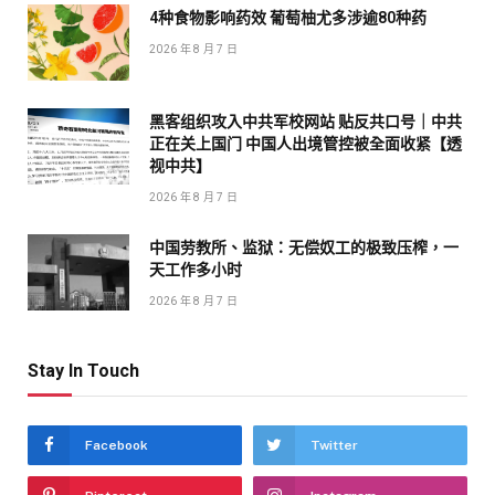
4种食物影响药效 葡萄柚尤多涉逾80种药
2026 年 8 月 7 日
黑客组织攻入中共军校网站 贴反共口号｜中共
正在关上国门 中国人出境管控被全面收紧【透
视中共】
2026 年 8 月 7 日
中国劳教所、监狱：无偿奴工的极致压榨，一
天工作多小时
2026 年 8 月 7 日
Stay In Touch
Facebook
Twitter