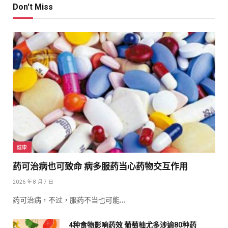
Don't Miss
健康
药可治病也可致命 病多服药当心药物交互作用
2026 年 8 月 7 日
药可治病，不过，服药不当也可能…
4种食物影响药效 葡萄柚尤多涉逾80种药