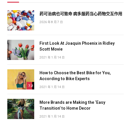
药可治病也可致命 病多服药当心药物交互作用
2026 年 8 月 7 日
First Look At Joaquin Phoenix in Ridley
Scott Movie
2021 年 1 月 14 日
How to Choose the Best Bike for You,
According to Bike Experts
7.2
2021 年 1 月 14 日
More Brands are Making the ‘Easy
Transition’ to Home Decor
2021 年 1 月 14 日