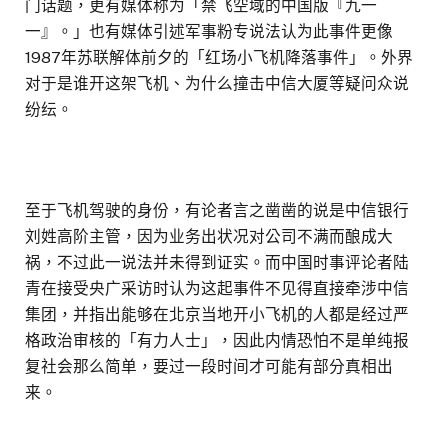
门话题，更有媒体称为「禁飞空域的中国版『九一
一』。」也有媒体引述军事粉专说法认为此事件更像
1987年苏联解体前夕的「红场小飞机降落事件」。外界
对于是谁开这架飞机、为什么撞击中信大厦等疑问众说
纷纭。
至于飞机驾驶的身份，有论者言之凿凿的说是中信银行
刘姓高阶主管，因为业务出状况对公司不满而酿成大
祸，不过此一说法并未得到证实。而中国时事评论者陆
青在接受央广采访时认为这起事件不见得直接牵涉中信
集团，并指出能够在北京当地开小飞机的人都是经过严
格政治审核的「有力人士」，因此内情恐怕不是单纯报
复社会那么简单，要过一段时间才可能有部分真相出
来。