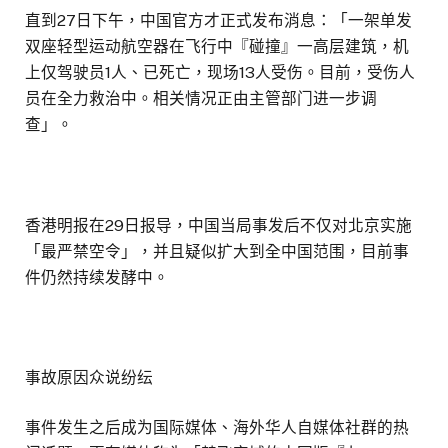
直到27日下午，中国官方才正式发布消息：「一架单发
双座轻型运动航空器在飞行中『碰撞』一高层建筑，机
上仅驾驶员1人、已死亡，现场13人受伤。目前，受伤人
员在全力救治中。相关情况正由主管部门进一步调
查」。
香港明报在29日报导，中国当局事发后不仅对北京实施
「最严禁空令」，并且疑似扩大到全中国范围，目前事
件仍然持续发酵中。
事故原因众说纷纭
事件发生之后成为国际媒体、海外华人自媒体社群的热