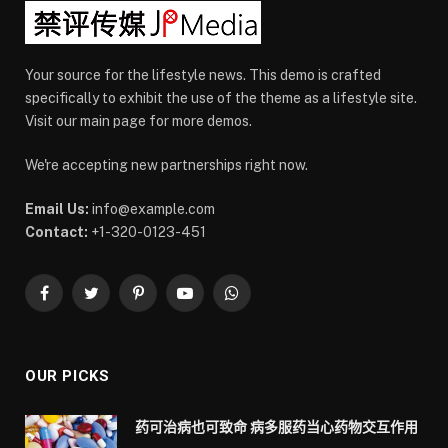
Your source for the lifestyle news. This demo is crafted
specifically to exhibit the use of the theme as a lifestyle site.
Visit our main page for more demos.
We're accepting new partnerships right now.
Email Us:
info@example.com
Contact:
+1-320-0123-451
Facebook
Twitter
Pinterest
YouTube
WhatsApp
OUR PICKS
药可治病也可致命 病多服药当心药物交互作用