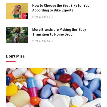
How to Choose the Best Bike for You,
According to Bike Experts
7.2
2021 年 1 月 14 日
More Brands are Making the ‘Easy
Transition’ to Home Decor
2021 年 1 月 14 日
Don't Miss