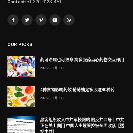
Contact:
+1-320-0123-451
Facebook
Twitter
Pinterest
YouTube
WhatsApp
OUR PICKS
药可治病也可致命 病多服药当心药物交互作用
2026 年 8 月 7 日
4种食物影响药效 葡萄柚尤多涉逾80种药
2026 年 8 月 7 日
黑客组织攻入中共军校网站 贴反共口号｜中共
正在关上国门 中国人出境管控被全面收紧【透
视中共】