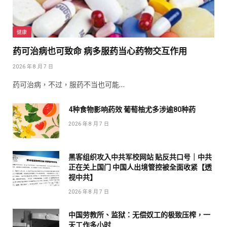
健康
药可治病也可致命 病多服药当心药物交互作用
2026 年 8 月 7 日
药可治病，不过，服药不当也可能…
4种食物影响药效 葡萄柚尤多涉逾80种药
2026 年 8 月 7 日
黑客组织攻入中共军校网站 贴反共口号｜中共
正在关上国门 中国人出境管控被全面收紧【透
视中共】
2026 年 8 月 7 日
中国劳教所、监狱：无偿奴工的极致压榨，一
天工作多小时