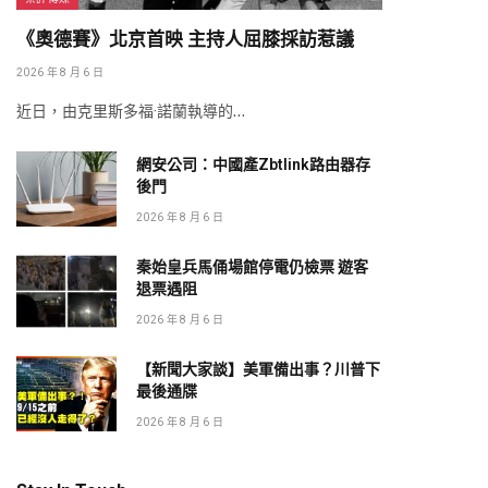
《奧德賽》北京首映 主持人屈膝採訪惹議
2026 年 8 月 6 日
近日，由克里斯多福·諾蘭執導的…
網安公司：中國產Zbtlink路由器存
後門
2026 年 8 月 6 日
秦始皇兵馬俑場館停電仍檢票 遊客
退票遇阻
2026 年 8 月 6 日
【新聞大家談】美軍備出事？川普下
最後通牒
2026 年 8 月 6 日