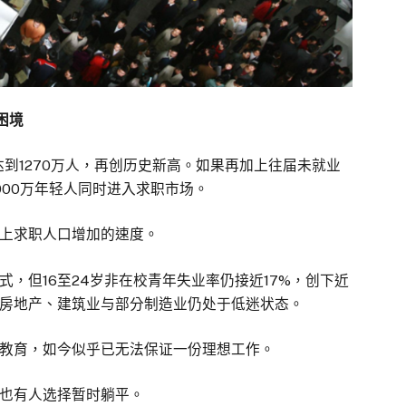
困境
达到1270万人，再创历史新高。如果再加上往届未就业
000万年轻人同时进入求职市场。
上求职人口增加的速度。
，但16至24岁非在校青年失业率仍接近17%，创下近
房地产、建筑业与部分制造业仍处于低迷状态。
教育，如今似乎已无法保证一份理想工作。
也有人选择暂时躺平。