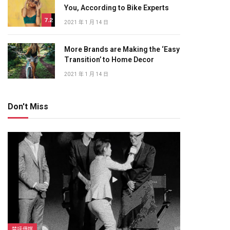
You, According to Bike Experts
7.2
2021 年 1 月 14 日
More Brands are Making the ‘Easy
Transition’ to Home Decor
2021 年 1 月 14 日
Don't Miss
禁評傳媒