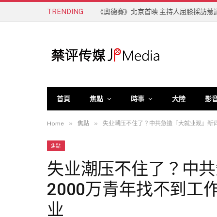
TRENDING
《奧德賽》北京首映 主持人屈膝採訪惹
首頁
焦點
時事
大陸
影
»
»
Home
焦點
失业潮压不住了？中共急造『大就业观』新词
焦點
失业潮压不住了？中共
2000万青年找不到
业