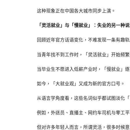
这种现象正在中国各大城市同步上演。
「灵活就业」与「慢就业」：失业的另一种说
回顾近年官方话语变化，不难发现一条有趣轨
当青年找不到工作时，「灵活就业」开始频繁
当毕业生不愿进入低薪产业时，「慢就业」逐
如今，「大就业观」又成为新的官方口号。
从语言学角度看，这些名词似乎都试图淡化「
例如，外送员、直播主、网约车司机与零工平
但对许多年轻人而言，所谓灵活，很多时候意