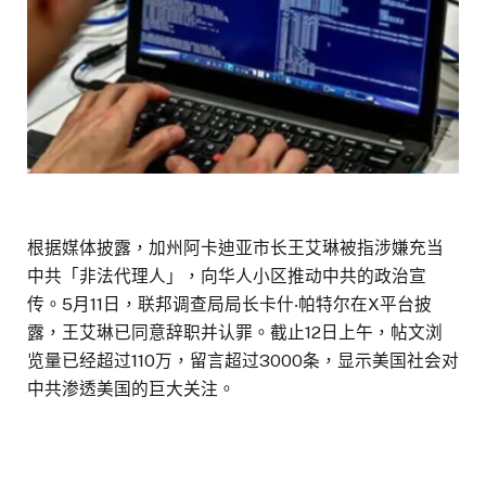
根据媒体披露，加州阿卡迪亚市长王艾琳被指涉嫌充当
中共「非法代理人」，向华人小区推动中共的政治宣
传。5月11日，联邦调查局局长卡什‧帕特尔在X平台披
露，王艾琳已同意辞职并认罪。截止12日上午，帖文浏
览量已经超过110万，留言超过3000条，显示美国社会对
中共渗透美国的巨大关注。