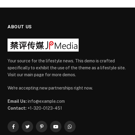
ABOUT US
Your source for the lifestyle news. This demo is crafted
specifically to exhibit the use of the theme as a lifestyle site.
Visit our main page for more demos.
We're accepting new partnerships right now.
Email Us:
info@example.com
Contact:
+1-320-0123-451
Facebook
Twitter
Pinterest
YouTube
WhatsApp