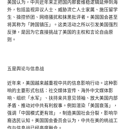
美国认为，中共近年来正把国内那套维稳逻辑延伸到海
外，包括监视异议人士、威胁流亡人士家属、施压留学
生、操控侨团、网络骚扰和抹黑批评者。美国国会甚至
将其称为「跨国镇压」。这类活动之所以引发美国强烈
反弹，是因为它直接挑战了美国的主权和言论自由原
则。
五是舆论与信息战
近年来，美国越来越重视中共的信息影响行动。这种影
响的主要形式包括：社交媒体宣传、海外中文媒体影
响、组织「水军」、扶持亲共意见领袖、放大美国内部
矛盾、推动对中共有利叙事。例如渲染「美国衰落」，
强调「中国模式更有效」，制造美国社会分裂，影响华
裔选民认知。美国国会委员会认为，中共在美的统战工
作与信息战已经高度融合。