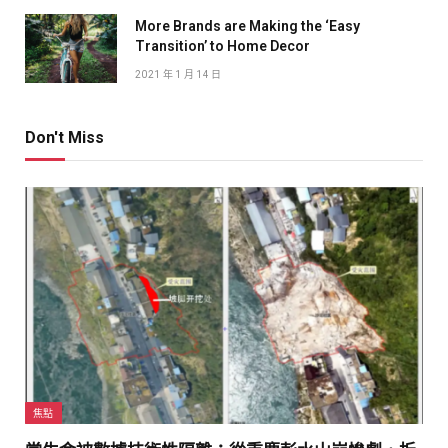
More Brands are Making the ‘Easy
Transition’ to Home Decor
2021 年 1 月 14 日
Don't Miss
焦點