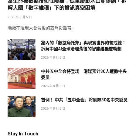
當生命被數據技術性隔離：從重慶彭水山崩慘劇，拆
解大國「數字維穩」下的資訊真空困境
2026 年 8 月 5 日
隱蔽在璀璨大會背後的寂靜災難當…
牆內的「數據烏托邦」與現實世界的警戒線：
拆解中國AI全球治理背後的智能維穩雙軌制
2026 年 8 月 5 日
中共五中全会将登场 港媒预计30人遭撤中央
委员
2026 年 8 月 5 日
首例！ 中共「五中全会」将剔除30名中央委员
2026 年 8 月 5 日
Stay In Touch