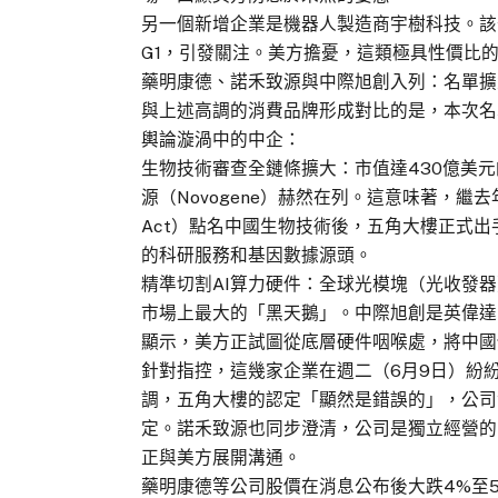
另一個新增企業是機器人製造商宇樹科技。該
G1，引發關注。美方擔憂，這類極具性價比
藥明康德、諾禾致源與中際旭創入列：名單擴
與上述高調的消費品牌形成對比的是，本次名
輿論漩渦中的中企：
生物技術審查全鏈條擴大：市值達430億美元的
源（Novogene）赫然在列。這意味著，繼去
Act）點名中國生物技術後，五角大樓正式
的科研服務和基因數據源頭。
精準切割AI算力硬件：全球光模塊（光收發器）龍頭
市場上最大的「黑天鵝」。中際旭創是英偉達（
顯示，美方正試圖從底層硬件咽喉處，將中國
針對指控，這幾家企業在週二（6月9日）紛
調，五角大樓的認定「顯然是錯誤的」，公司
定。諾禾致源也同步澄清，公司是獨立經營的
正與美方展開溝通。
藥明康德等公司股價在消息公布後大跌4%至