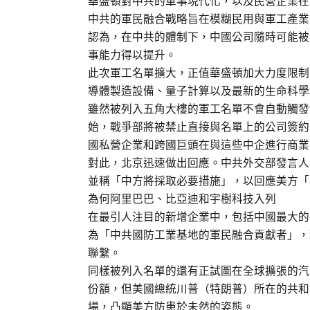
華盛頓對中共的軍事現代化，以及民營企業在
中共的軍民融合戰略旨在模糊民用與軍工產業
認為，在中共的體制下，中國公司隨時可能被
事能力得以提升。
此次軍工名單擴大，正值華盛頓加大力度限制
導體製造設備、量子計算以及最新的生命科學
雖然被列入五角大樓的軍工名單不會自動觸發
始，戰爭部將被禁止直接與名單上的公司簽約
國私營企業和跨國巨頭在與這些中企進行商業
對此，北京迅速做出回應。中共外交部發言人
並稱「中方將採取必要措施」，以回應美方「
為何阿里巴巴、比亞迪和宇樹科技入列
在最引人注目的新增企業中，包括中國最大的
為「中共國防工業基地的軍民融合貢獻者」，
聯繫。
同樣被列入名單的還有正試圖在全球擴張的汽
份額，但美國總統川普（特朗普）所在的共和
場，凸顯美方防患於未然的姿態。