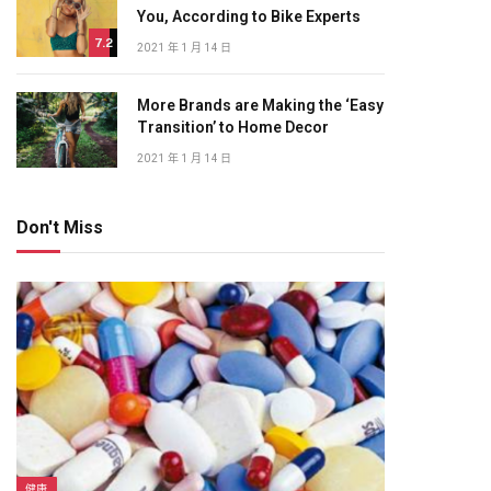
You, According to Bike Experts
7.2
2021 年 1 月 14 日
More Brands are Making the ‘Easy
Transition’ to Home Decor
2021 年 1 月 14 日
Don't Miss
健康