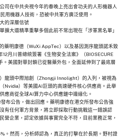
公司在中共央視今年的春晚上亮出會功夫的人形機器人
的民用機器人技術，恐被中共軍方廣泛使用。
大的深層信號
單擴大還精準重擊多個此前不常出現在「涉軍黑名單」
藥明康德（WuXi AppTec）以及基因測序龍頭諾禾致
年12月川普總統簽署《生物安全法案》（BIOSECURE
出手。美國對華封鎖已從醫藥外包，全面延伸到了最底層
中際旭創（Zhongji Innolight）的入列，被視為
Nvidia）等美國AI巨頭的高速硬件核心供應商。此舉
供應商從全球AI算力中心供應鏈中邊緣化。
紛發布公告，做出回應。藥明康德在港交所發布公告強
沒有任何軍方背景，將立即採取行動挑戰這一錯誤認
民營企業，認定依據與事實完全不符，目前業務正常，
5%。然而，分析師認為，真正的打擊在於長期。野村證