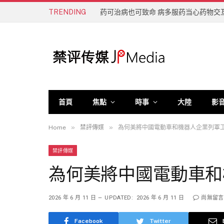
TRENDING
药可治病也可致命 病多服药当心药物交
首頁
焦點
時事
大陸
影
»
»
Home
禁評傳媒
為何美將中國電動車和機器人企業列軍
禁評傳媒
為何美將中國電動車和
2026 年 6 月 11 日
UPDATED:
2026 年 6 月 11 日
尚無留言
Facebook
Twitter