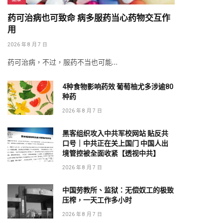
药可治病也可致命 病多服药当心药物交互作
用
2026 年 8 月 7 日
药可治病，不过，服药不当也可能…
4种食物影响药效 葡萄柚尤多涉逾80
种药
2026 年 8 月 7 日
黑客组织攻入中共军校网站 贴反共
口号｜中共正在关上国门 中国人出
境管控被全面收紧【透视中共】
2026 年 8 月 7 日
中国劳教所、监狱：无偿奴工的极致
压榨，一天工作多小时
2026 年 8 月 7 日