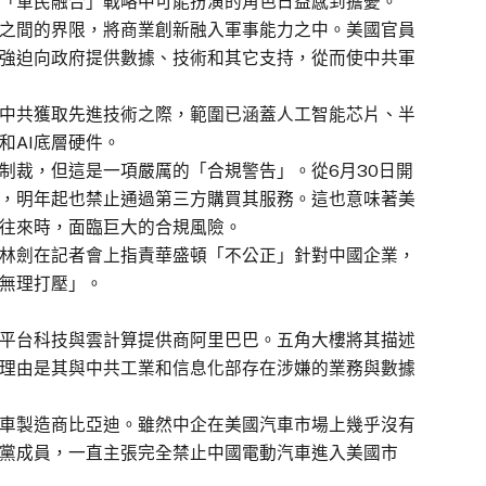
「軍民融合」戰略中可能扮演的角色日益感到擔憂。
之間的界限，將商業創新融入軍事能力之中。美國官員
強迫向政府提供數據、技術和其它支持，從而使中共軍
中共獲取先進技術之際，範圍已涵蓋人工智能芯片、半
和AI底層硬件。
制裁，但這是一項嚴厲的「合規警告」。從6月30日開
，明年起也禁止通過第三方購買其服務。這也意味著美
往來時，面臨巨大的合規風險。
林劍在記者會上指責華盛頓「不公正」針對中國企業，
無理打壓」。
平台科技與雲計算提供商阿里巴巴。五角大樓將其描述
理由是其與中共工業和信息化部存在涉嫌的業務與數據
車製造商比亞迪。雖然中企在美國汽車市場上幾乎沒有
黨成員，一直主張完全禁止中國電動汽車進入美國市