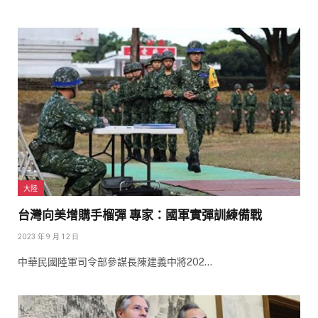
大陸
台灣向美增購手榴彈 專家：國軍實彈訓練備戰
2023 年 9 月 12 日
中華民國陸軍司令部參謀長陳建義中將202…