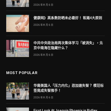
2026 年 8 月 6 日
健康网》高系数防晒未必最好！ 医揭4大原则
2026 年 8 月 6 日
中共中央政治局两次集体学习「被消失」，北
京中南海在隐藏什么？
2026 年 8 月 6 日
MOST POPULAR
华裔美国人「压力内化」恐加速失智？ 模范标
签竟成失智推手！
2026 年 8 月 6 日
First Look At Joaquin Phoenix in Ridley