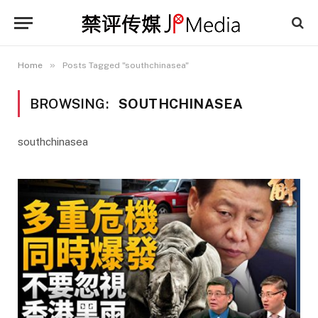
»
Home
Posts Tagged "southchinasea"
BROWSING:
SOUTHCHINASEA
southchinasea