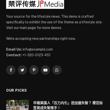
Your source for the lifestyle news. This demo is crafted
specifically to exhibit the use of the theme as a lifestyle site.
Visit our main page for more demos.
We're accepting new partnerships right now.
Email Us:
info@example.com
Contact:
+1-320-0123-451
Facebook
Twitter
Pinterest
YouTube
WhatsApp
OUR PICKS
华裔美国人「压力内化」恐加速失智？ 模范标
签竟成失智推手！