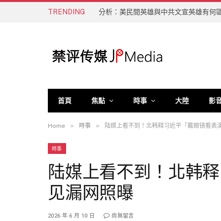
TRENDING
分析：美民間英雄與中共文宣英雄有何
首頁
焦點
時事
大陸
影
»
»
Home
時事
陆媒上看不到！北韩释习近平「戴眼镜看表
時事
陆媒上看不到！北韩释
见漏网照曝
2026 年 6 月 10 日
尚無留言