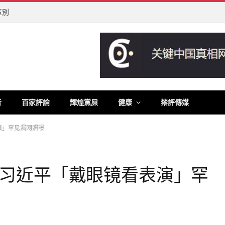
區別
音
百家評論
輝煌黨屎
健康
禁評傳媒
演」罕见漏网照曝
习近平「戴眼镜看表演」罕