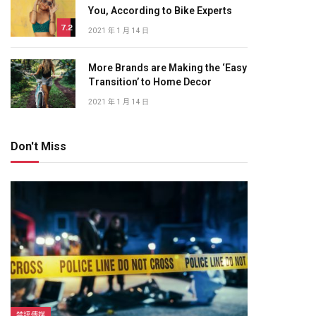
You, According to Bike Experts
7.2
2021 年 1 月 14 日
More Brands are Making the ‘Easy
Transition’ to Home Decor
2021 年 1 月 14 日
Don't Miss
禁評傳媒