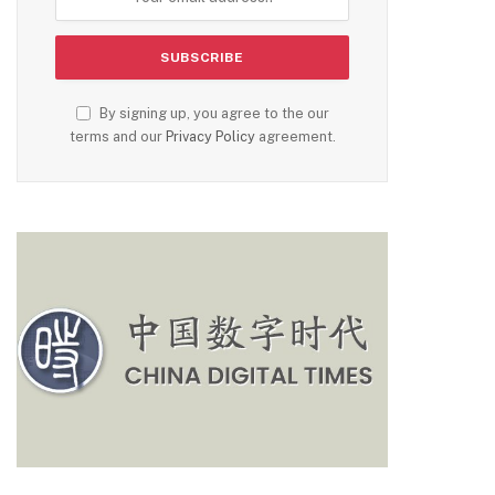
By signing up, you agree to the our
terms and our
Privacy Policy
agreement.
m