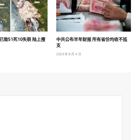
致51死10失联 陆上搜
中共公布半年财报 所有省份均收不抵
支
2026 年 8 月 4 日