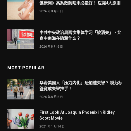
健康网》高系数防晒未必最好！ 医揭4大原则
2026 年 8 月 6 日
中共中央政治局两次集体学习「被消失」，北
京中南海在隐藏什么？
2026 年 8 月 6 日
MOST POPULAR
华裔美国人「压力内化」恐加速失智？ 模范标
签竟成失智推手！
2026 年 8 月 6 日
First Look At Joaquin Phoenix in Ridley
Scott Movie
2021 年 1 月 14 日