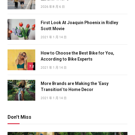
2026 年 8 月 6 日
First Look At Joaquin Phoenix in Ridley
Scott Movie
2021 年 1 月 14 日
How to Choose the Best Bike for You,
According to Bike Experts
7.2
2021 年 1 月 14 日
More Brands are Making the ‘Easy
Transition’ to Home Decor
2021 年 1 月 14 日
Don't Miss