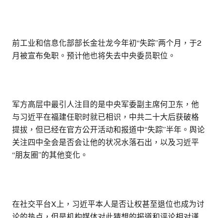
前工业和信息化部部长金壮龙今年初“失踪”两个月，于2
月被宣布免职。预计他也将失去中央委员职位。
军方高层中最引人注目的是中央军委副主席何卫东，他
与习近平在福建任职时就已相识，中共二十大后获破格
提拔，但已经在官方公开活动和报道中“失踪”半年。舆论
关注四中全会是否会让他的状况水落石出，以及习近平
“朋友圈”的其他变化。
在社交平台X上，习近平本人是否让权甚至退位也成为讨
论的热点，但是机构媒体对此猜想的报道和评论相对谨