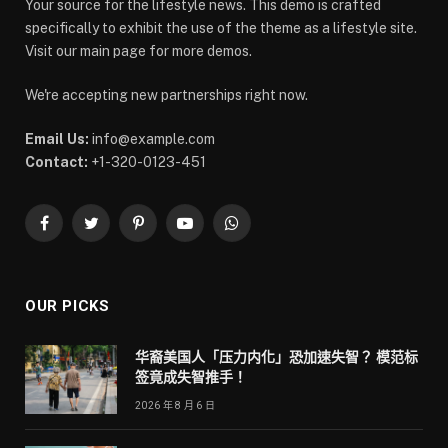
Your source for the lifestyle news. This demo is crafted
specifically to exhibit the use of the theme as a lifestyle site.
Visit our main page for more demos.
We're accepting new partnerships right now.
Email Us:
info@example.com
Contact:
+1-320-0123-451
Facebook
Twitter
Pinterest
YouTube
WhatsApp
OUR PICKS
华裔美国人「压力内化」恐加速失智？ 模范标
签竟成失智推手！
2026 年 8 月 6 日