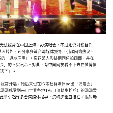
无法照常在中国上海举办演唱会，不过她仍对粉丝们
相关照片外，还分享多篇台湾媒体报导，引起网络热议。
员的「道歉声明」，强调艺人彩排期间偷拍画面，并在
会」的不实讯息。对此，有中国网友看不下去在微博傻
笑话了」。
子照常开唱，她后来也在IG等社群媒体po出「演唱会」
我深深感受到来自世界各地TAs（滨崎步粉丝）的满满爱
此举引起许多台湾媒体报导，滨崎步也直接在IG限时动