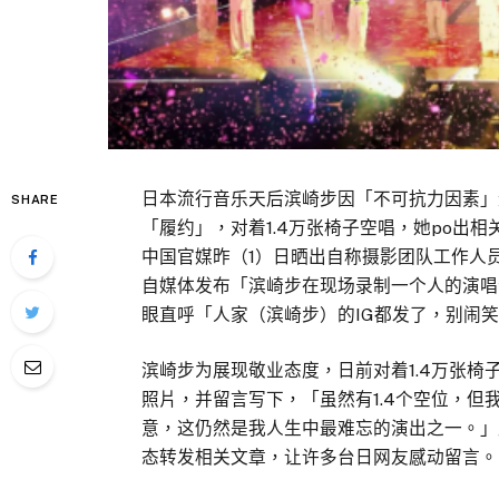
日本流行音乐天后滨崎步因「不可抗力因素」
SHARE
「履约」，对着1.4万张椅子空唱，她po出
中国官媒昨（1）日晒出自称摄影团队工作人
自媒体发布「滨崎步在现场录制一个人的演唱
眼直呼「人家（滨崎步）的IG都发了，别闹
滨崎步为展现敬业态度，日前对着1.4万张椅
照片，并留言写下，「虽然有1.4个空位，但
意，这仍然是我人生中最难忘的演出之一。」
态转发相关文章，让许多台日网友感动留言。