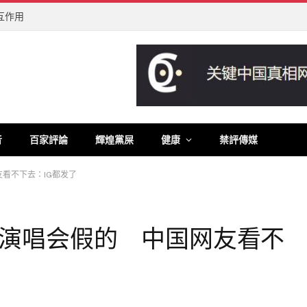
互作用
音
百家評論
輝煌黨屎
健康
禁評傳媒
看不下去：IG都发了
演唱会假的 中国网友看不