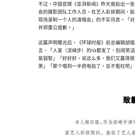
不过，中国官媒《澎湃新闻》昨天竟贴出一张
会的摄影团队工作人员，在艺人彩排期间，偷
现场录制一个人的演唱会」的不实讯息。「对
并郑重公道歉。」
这篇声明曝光后，《环球时报》前总编辑胡锡
言，「人家（滨崎步）的IG都发了，别闹笑
是弱智」「好好好，说这么多，我们又赢得很
黑」「那个唱到一半把电掐了，总不冤枉吧」