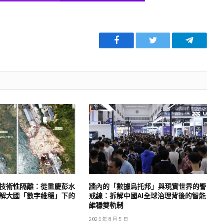
Facebook
Twitter
Telegra
技術性隔離：從重慶彭水
牆內的「數據烏托邦」與現實世界的警
解大國「數字維穩」下的
戒線：拆解中國AI全球治理背後的智能
維穩雙軌制
2026 年 8 月 5 日