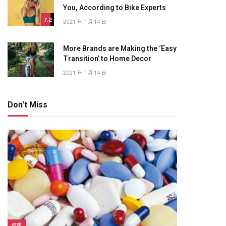
You, According to Bike Experts
7.2
2021 年 1 月 14 日
More Brands are Making the ‘Easy
Transition’ to Home Decor
2021 年 1 月 14 日
Don't Miss
健康