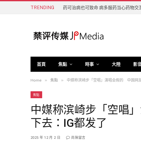
TRENDING
药可治病也可致命 病多服药当心药物交
首頁
焦點
時事
大陸
影
»
»
Home
焦點
中媒称滨崎步「空唱」演唱会假的 中国网友
焦點
中媒称滨崎步「空唱」
下去：IG都发了
2025 年 12 月 2 日
尚無留言