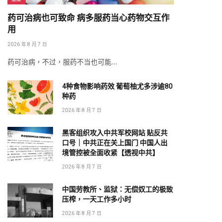
药可治病也可致命 病多服药当心药物交互作
用
2026 年 8 月 7 日
药可治病，不过，服药不当也可能…
4种食物影响药效 葡萄柚尤多涉逾80
种药
2026 年 8 月 7 日
黑客组织攻入中共军校网站 贴反共
口号｜中共正在关上国门 中国人出
境管控被全面收紧【透视中共】
2026 年 8 月 7 日
中国劳教所、监狱：无偿奴工的极致
压榨，一天工作多小时
2026 年 8 月 7 日